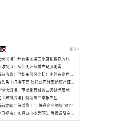
更多
天天视讯！开云集团第三季度销售额同比增长14%，古驰落后于整...
全球视点！从伟明环保看白马股地雷
当前信息：巴黎车展风向标：中外车企角色加速互换
热头条丨门槛不高 信托公司转型抢资产证券化“蛋糕”
环球快资讯：市场化转融资业务试点启动 正向引导资金规范入市
【世界播资讯】特斯拉三季报失色
当前要闻：保送货上门 快递企业绸缪“双11”
今日视点：10月LPR按兵不动 后续调降空间仍存