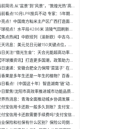
当前简讯:从“盆景”到“风景”，“敦煌光热”高比例应用生产...
当前看点!10月LPR按兵不动 专家：5年期以上LPR年内仍有下调空间
今亮点！中国南方籼米主产区广西打造面向东盟跨境粮食产业链
环球视点！水平段4286米 涪陵气田刷新国内页岩气钻井多项纪录
【焦点热闻】中欧班列（渝新欧）中吉乌公铁联运班列首发
天天讯息：美元兑日元破150关键点位，续创1990年以来新低
每日关注!“借光生金”：天合光能超高功率组件照亮乡村振兴路
【环球播资讯】打造更多国潮，政策助力消费品供给能力提升
每日速递：安徽合肥全力保障“菜篮子” 在地蔬菜充分满足需求
百香果是多年生还是一年生的植物？百香果的黑籽吞还是嚼碎
每日看点!（中国这十年）智造湖南“链”动全球 打造先进制造...
今日聚焦!沈阳市高效率推进城市功能品质建设提升
世界热消息：青海全面推动城乡协调发展 近40万户棚户区居民...
支付宝信用卡还款一般多久到账？支付宝信用卡还款免费额度是...
支付宝信用卡还款需要手续费吗?支付宝信用卡还款免费额度怎么...
商业保险和社保有什么区别？保险公司倒闭了我买的保险怎么办？