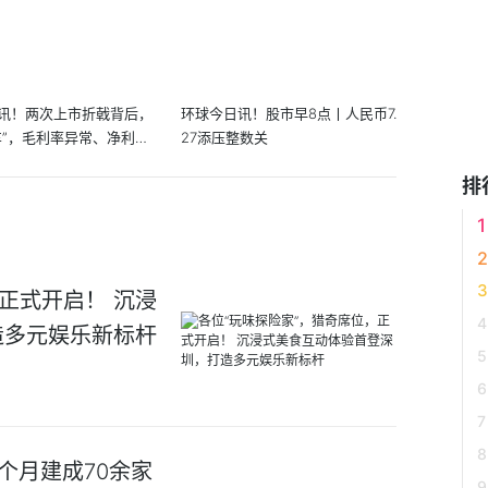
讯！两次上市折戟背后，
环球今日讯！股市早8点丨人民币7.
车”，毛利率异常、净利
27添压整数关
排
正式开启！ 沉浸
造多元娱乐新标杆
个月建成70余家