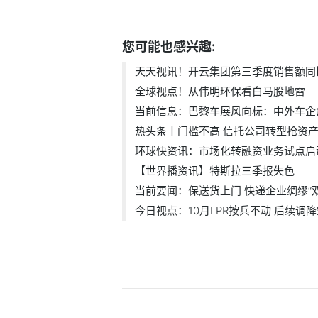
标签：
您可能也感兴趣:
天天视讯！开云集团第三季度销售额同比.
全球视点！从伟明环保看白马股地雷
当前信息：巴黎车展风向标：中外车企角.
热头条丨门槛不高 信托公司转型抢资产.
环球快资讯：市场化转融资业务试点启动.
【世界播资讯】特斯拉三季报失色
当前要闻：保送货上门 快递企业绸缪“双1
今日视点：10月LPR按兵不动 后续调