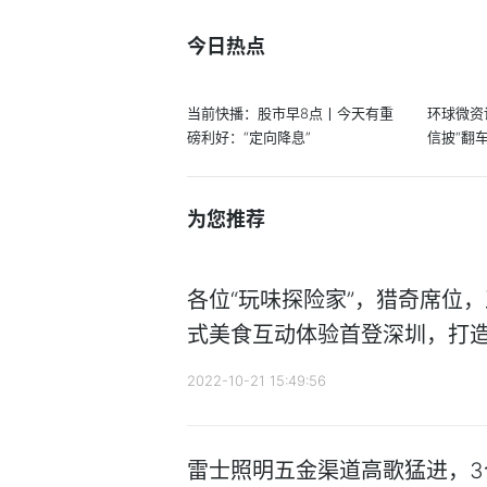
今日热点
当前快播：股市早8点丨今天有重
环球微资
磅利好：“定向降息”
信披“翻
润...
为您推荐
各位“玩味探险家”，猎奇席位，
式美食互动体验首登深圳，打
2022-10-21 15:49:56
雷士照明五金渠道高歌猛进，3