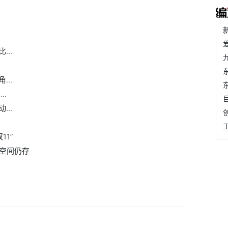
..
..
..
..
1”
降空间仍存