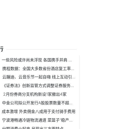
行
一些风险或许尚未浮现 各国携手并肩 应对5G安全挑战
携程数据：全国大多数省份酒店复工率已达80%
云蹦迪、云音乐节一起自嗨 线上互动引来新思考
《证券法》创新监管方式调整证券服务业务
2月份券商分支机构新设1家撤出4家
中金公司拟公开发行A股股票数量不超过45858.9万股
成本激增 外卖佣金八成用于支付骑手费用
宁波港畅通冷链物流通道 菜篮子”稳产保供工
分期消费火起来 呈现出三方面特点