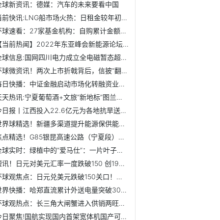
全球新资讯：德媒：汽车的未来要看中国
当前快讯:LNG船市场火热：日租金较年初涨6倍 中国船厂强势崛起
环球速看：27家基金机构：自购累计金额超18亿元
【当前热闻】2022年东亚峰会新能源论坛举行 专家共议新能源...
全球信息:国网四川电力成立全电磁暂态超算中心
环球微资讯！两次上市折戟背后，信披“翻车”，毛利率异常、...
每日快播：中证金融启动市场化转融资业务试点
天天热讯:宁夏葡萄酒+文旅“新地标”图兰朵葡萄酒小镇初具雏形
今日报丨江西投入22.6亿元为各地抗旱送去“及时雨”
世界球精选！新疆多渠道提升能源保供能力 确保能源稳定供应
焦点精选！G85银昆高速公路（宁夏段）最长隧道贯通
全球实时：绿植中的“爱马仕”：一片叶子上万，买它的人在想...
短讯！日元对美元汇率一度跌破150 创1990年8月以来新低
环球观焦点：日元兑美元跌破150关口！日官员曾暗示或再次干预
世界快播：哈郑直流累计外送电量突破3000亿千瓦时
环球观热点：长三角大闸蟹进入供销两旺季 品质蟹价格上浮
今日聚焦!国航实现国内首架宽体机国产可持续航空燃料交付飞行