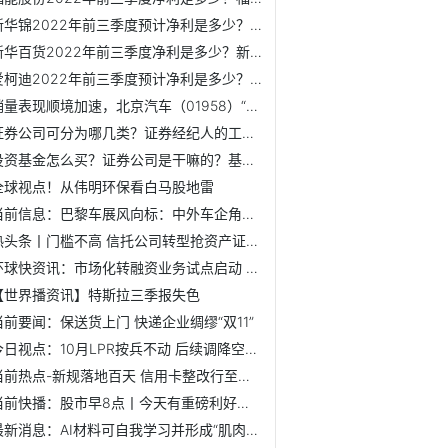
新华锦2022年前三季度预计净利是多少？新华锦主营业务是什么？
新华百货2022年前三季度净利是多少？新华百货主营业务是什么？
爱柯迪2022年前三季度预计净利是多少？爱柯迪主营业务是什么？
销量表现顺境加速，北京汽车（01958）“捞底”机会已现
证券公司可分为哪几类？证券经纪人的工作内容是什么？
投资基金怎么买？证券公司是干嘛的？基金的基本知识
全球视点！从伟明环保看白马股地雷
当前信息：巴黎车展风向标：中外车企角色加速互换
热头条丨门槛不高 信托公司转型抢资产证券化“蛋糕”
环球快资讯：市场化转融资业务试点启动 正向引导资金规范入市
【世界播资讯】特斯拉三季报失色
当前要闻：保送货上门 快递企业绸缪“双11”
今日视点：10月LPR按兵不动 后续调降空间仍存
当前热点-新规落地百天 信用卡整改行至何处
当前快播：股市早8点丨今天有重磅利好：“定向降息”
最新消息：AI材料可自我学习并形成“肌肉记忆”