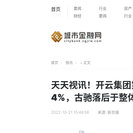
要闻
行业
房产
首页
HOME
财经
要闻
行业
首页
快讯
> 正文
天天视讯！开云集团
4%，古驰落后于整
2022-10-21 15:49:56
来源:
新京报