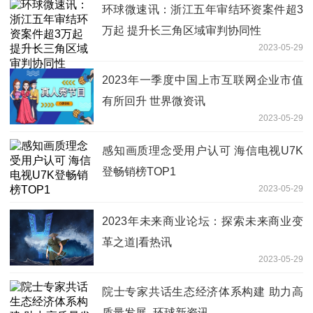
环球微速讯：浙江五年审结环资案件超3
万起 提升长三角区域审判协同性
2023-05-29
2023年一季度中国上市互联网企业市值
有所回升 世界微资讯
2023-05-29
感知画质理念受用户认可 海信电视U7K
登畅销榜TOP1
2023-05-29
2023年未来商业论坛：探索未来商业变
革之道|看热讯
2023-05-29
院士专家共话生态经济体系构建 助力高
质量发展_环球新资讯