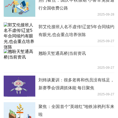
热门看点：国庆中秋假期 小客车免费通
行全国收费公路
2025-09-28
郭艾伦接班人名不虚传!辽篮5年合同续约
有眼光,也会重点培养张陈
2025-09-27
翘盼天堑通高桥|当前资讯
2025-09-27
刘炜谈夏训：很多老将和伤员没有练足，
新赛季会强调抓体能 每日聚焦
2025-09-27
聚焦：全国首个“英雄红”地铁涂鸦列车来
啦