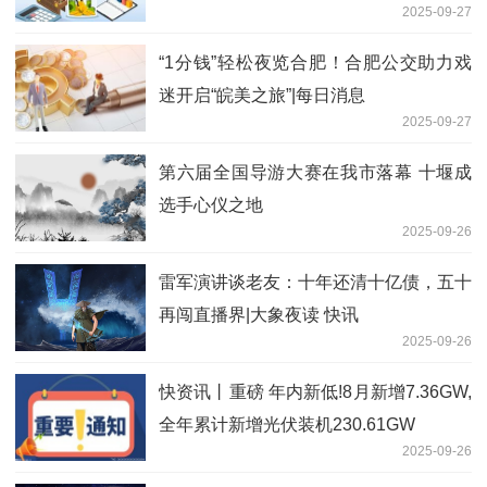
2025-09-27
“1分钱”轻松夜览合肥！合肥公交助力戏
迷开启“皖美之旅”|每日消息
2025-09-27
第六届全国导游大赛在我市落幕 十堰成
选手心仪之地
2025-09-26
雷军演讲谈老友：十年还清十亿债，五十
再闯直播界|大象夜读 快讯
2025-09-26
快资讯丨重磅 年内新低!8月新增7.36GW,
全年累计新增光伏装机230.61GW
2025-09-26