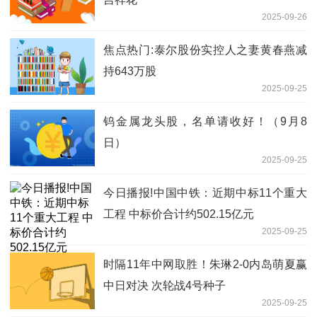
2025-09-26
焦点热门:泰尔股份实控人之妻黄春燕减
持643万股
2025-09-25
钨金属龙头股，名单请收好！（9月8
日）
2025-09-25
今日播报!中国中铁：近期中标11个重大
工程 中标价合计约502.15亿元
2025-09-25
时隔11年中网取胜！朱琳2-0内岛萌夏赢
中日对决 次轮战4号种子
2025-09-25