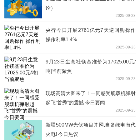
论）
2025-09-23
央行今日开展2761亿元7天逆回购操作
操作利率1.4%
2025-09-23
9月23日生意社镁基准价为17025.00元/
吨|当前聚焦
2025-09-23
现场高清大图来了！一同感受舰载机弹射
起飞“首秀”的震撼 今日要闻
2025-09-23
新疆500MW光伏项目并网,自备绿电替代
火电! 今日热议