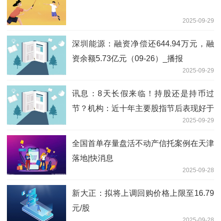
2025-09-29
深圳能源：融资净偿还644.94万元，融
资余额5.73亿元（09-26）_播报
2025-09-29
讯息：8天长假来临！持股还是持币过
节？机构：近十年主要股指节后表现好于
2025-09-29
节前
全国首单存量盘活不动产信托案例在天津
落地|快消息
2025-09-28
新大正：拟将上调回购价格上限至16.79
元/股
2025-09-28