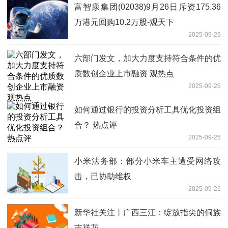
富智康集团(02038)9月26日斥资175.36
万港元回购10.2万股-观天下
2025-09-26
六部门发文，加大力度支持符合条件的优
质数创企业上市融资 观热点
2025-09-26
如何通过银行的投资分析工具优化投资组
合？ 热点评
2025-09-26
小米法务部：部分小米车主遭受网络攻
击，已协助维权
2025-09-26
新华社关注丨广西三江：绽放指尖的侗族
吉祥花