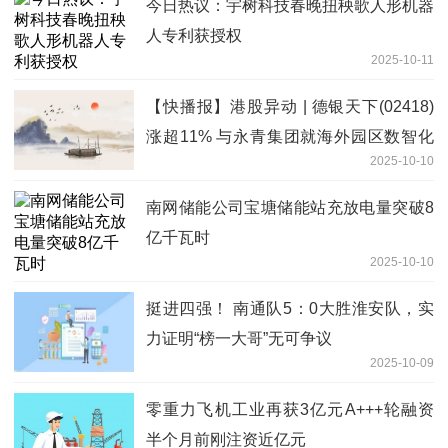
今日热议：宇树科技春晚扭秧歌人形机器
人专利获授权
2025-10-11
【快播报】港股异动 | 德银天下(02418)
涨超11% 与永青集团就海外园区数智化
2025-10-10
物流相关合作订立战略合作协议
南网储能公司宝塘储能站充放电量突破8
亿千瓦时
2025-10-10
挺进四强！ 南通队5：0大胜淮安队，实
力证明“榜一大哥”无可争议
2025-10-09
零重力飞机工业再获3亿元A+++轮融资
半个月前刚注资近亿元