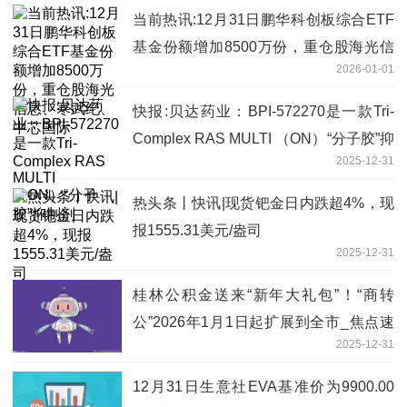
当前热讯:12月31日鹏华科创板综合ETF
基金份额增加8500万份，重仓股海光信
2026-01-01
息、寒武纪、中芯国际
快报:贝达药业：BPI-572270是一款Tri-
Complex RAS MULTI （ON）“分子胶”抑
2025-12-31
制剂
热头条丨快讯|现货钯金日内跌超4%，现
报1555.31美元/盎司
2025-12-31
桂林公积金送来“新年大礼包”！“商转
公”2026年1月1日起扩展到全市_焦点速
2025-12-31
递
12月31日生意社EVA基准价为9900.00