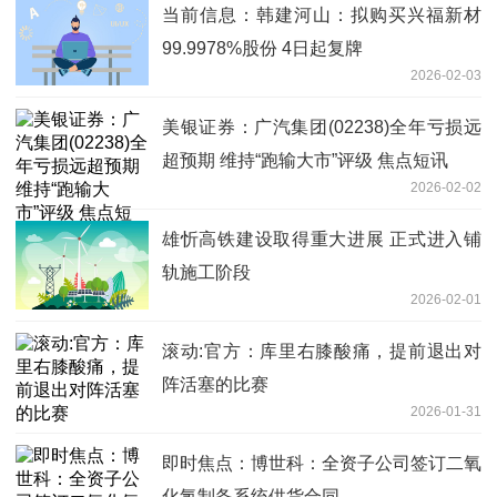
答）
当前信息：韩建河山：拟购买兴福新材
99.9978%股份 4日起复牌
2026-02-03
美银证券：广汽集团(02238)全年亏损远
超预期 维持“跑输大市”评级 焦点短讯
2026-02-02
雄忻高铁建设取得重大进展 正式进入铺
轨施工阶段
2026-02-01
滚动:官方：库里右膝酸痛，提前退出对
阵活塞的比赛
2026-01-31
即时焦点：博世科：全资子公司签订二氧
化氯制备系统供货合同