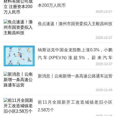
本200万人民币
2025-12-27
焦点速递！滁州市国资委拟入主毅昌科技
2025-12-27
纳斯达克中国金龙指数上涨0.3%，小鹏
汽车(XPEV.N)涨超5%，蔚来汽车
2025-12-27
(NIO.N)、理想汽车(LI.O)涨超2%，阿里
巴巴(BABA.N)涨0.8%。 焦点讯息
新消息丨云南新增一条高速公路通车运营
2025-12-26
前11月全国新开工改造城镇老旧小区
2.58万个