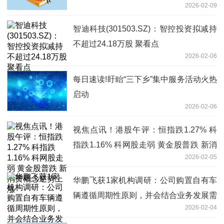
2026-02-09
智迪科技(301503.SZ)：智控投资拟减持
不超过24.18万股 聚看点
2026-02-06
每日速读!盱眙“三下乡”集中服务活动火热
启动
2026-02-06
视焦点讯！港股午评：恒指跌1.27% 科
指跌1.16% 科网股走弱 黄金股普跌 新消
2026-02-05
费概念逆势上涨
华鹏飞获1家机构调研：公司购置自有车
辆遵循周期性原则，并会结合业务发展需
2026-02-04
求，分阶段进行审批和购置（附调研问