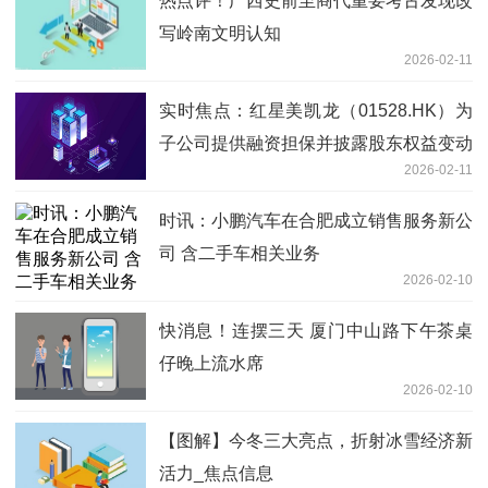
热点评！广西史前至商代重要考古发现改
写岭南文明认知
2026-02-11
实时焦点：红星美凯龙（01528.HK）为
子公司提供融资担保并披露股东权益变动
2026-02-11
时讯：小鹏汽车在合肥成立销售服务新公
司 含二手车相关业务
2026-02-10
快消息！连摆三天 厦门中山路下午茶桌
仔晚上流水席
2026-02-10
【图解】今冬三大亮点，折射冰雪经济新
活力_焦点信息