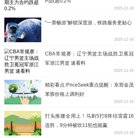
约跌超0.2%
2025-12-16
“一票畅游”解锁深度游，铁路服务更贴心
2025-12-16
CBA常规赛：辽宁男篮主场战胜卫冕冠
军浙江男篮 速看料
2025-12-16
精彩看点:PriceSeek重点提醒：东营金茂
苯胺价格上调利好
2025-12-15
打头推腰全用上！马刺5打8终结雷霆16
连胜，9分钟被吹11犯也能赢
2025-12-14