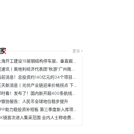
更多
上海开工建设19层钢结构停车层、垂直掘进（盾构）地下智慧车库
观速讯丨奥地利经济代表团“秋游”广州南沙 期共享汽车产业...
当前消息！总投资约140亿元的34个项目在重庆大渡口集中开工
天天新消息丨光伏产业链迎来价格拐点 下游电池龙头已率先提价
即时看！发布了！国内新开超400条航线！1折机票来了！“过冬...
中银协报告：人民币全球地位稳步提升
PPP助力稳投资补短板 第三季度新入库项目151个投资额达2349亿元
OK镜首次进入集采范围 业内人士称收费模式将趋于合理