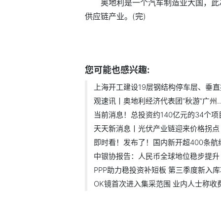
奥地利是一个汽车制造业大国，此
供应链产业。(完)
标签：
广州南沙
汽车制造业
您可能也感兴趣:
上海开工建设19层钢结构停车层、垂直掘.
观速讯丨奥地利经济代表团“秋游”广州..
当前消息！总投资约140亿元的34个项目
天天新消息丨光伏产业链迎来价格拐点 .
即时看！发布了！国内新开超400条航线！
中银协报告：人民币全球地位稳步提升
PPP助力稳投资补短板 第三季度新入库项
OK镜首次进入集采范围 业内人士称收费.