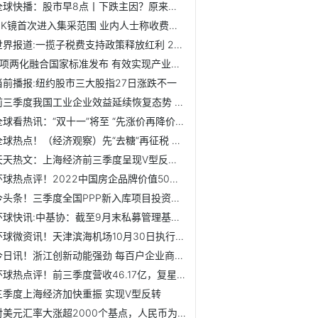
全球快播：股市早8点丨下跌主因？原来如此！
OK镜首次进入集采范围 业内人士称收费模式将趋于合理
世界报道:一揽子税费支持政策释放红利 2810家A股公司前三季...
4项两化融合国家标准发布 有效实现产业链数字化协同的企业比...
当前播报:纽约股市三大股指27日涨跌不一
前三季度我国工业企业效益延续恢复态势 新变化透露何种新趋势？
全球看热讯：“双十一”将至 “先涨价再降价”老套路为何难禁止
全球热点！（经济观察）先“去糖”再征税 电子烟行业会“入...
天天热文：上海经济前三季度呈现V型反转态势 经济总量仍保持...
环球热点评！2022中国房企品牌价值50强揭晓
今头条！三季度全国PPP新入库项目投资额2349亿元
环球快讯:中基协：截至9月末私募管理基金规模20.39万亿元
环球微资讯！天津滨海机场10月30日执行2022年冬春航季航班计划
今日讯！浙江创新动能强劲 每百户企业商标拥有量保持全国第一
环球热点评！前三季度营收46.17亿，复星国际赋能舍得酒业加速...
三季度上海经济加快重振 实现V型反转
对美元汇率大涨超2000个基点，人民币为何走强？