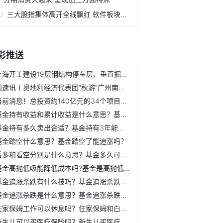
三大股指集体高开全线飘红 软件板块表现抢眼
彩推送
上海开工建设19层钢结构停车层、垂直掘进（盾构）地下智慧车库
观速讯丨奥地利经济代表团“秋游”广州南沙 期共享汽车产业...
当前消息！总投资约140亿元的34个项目在重庆大渡口集中开工
基金持有收益和累计收益是什么意思？基金持有收益率多少算高？
基金持有多久卖出合适？基金持有3年能赚到20%吗？
基金踏空什么意思？基金踏空了能追涨吗？
看多和看空分别是什么意思？基金多久可以看到收益？
基金高抛低吸能降低成本吗?基金是高抛低吸还是长期持有收益高？
基金追涨杀跌有什么技巧？基金追涨杀跌和高抛低吸哪个好？
基金追涨杀跌是什么意思？基金追涨杀跌是正确的做法吗？
住家保姆工作可以休息吗？住家保姆和白班保姆工资一样吗?
新生儿可以买医疗保险吗？新生儿买医疗保险需要什么资料？