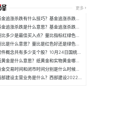
更多
基金追涨杀跌有什么技巧？基金追涨杀跌和高抛低吸哪个好？
基金追涨杀跌是什么意思？基金追涨杀跌是正确的做法吗？
量比多少是最佳买入点？量比指标红绿色表示什么？
量比是什么意思？量比是红色好还是绿色好？
管件概念共有多少支个股？10月24日国统股份总市值是多少？
纸黄金是什么意思？纸黄金和实物黄金哪个风险大？
黄金交易时间和闭市时间分别是什么时候？现货黄金通常什么时...
西部建设主营业务是什么？西部建设2022年前三季度表现如何？