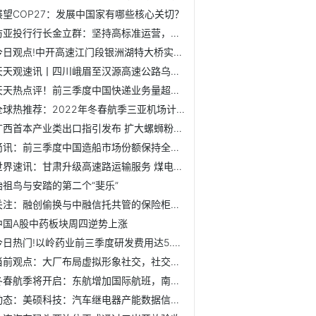
展望COP27：发展中国家有哪些核心关切？
访亚投行行长金立群：坚持高标准运营，推动全球共同发展
今日观点!中开高速江门段银洲湖特大桥实现主桥贯通
天天观速讯丨四川峨眉至汉源高速公路乌斯河隧道贯通
天天热点评！前三季度中国快递业务量超800亿件
全球热推荐：2022年冬春航季三亚机场计划执行航班6.2万架次
广西首本产业类出口指引发布 扩大螺蛳粉海外“朋友圈”
简讯：前三季度中国造船市场份额保持全球领先
世界速讯：甘肃升级高速路运输服务 煤电油气重点物资享保供...
始祖鸟与安踏的第二个“斐乐”
关注：融创偷换与中融信托共管的保险柜锁芯、划走11亿？双方回应
中国A股中药板块周四逆势上涨
今日热门!以岭药业前三季度研发费用达5.52亿元 中医药成果转化提速
当前观点：大厂布局虚拟形象社交，社交元宇宙化已来？
冬春航季将开启：东航增加国际航班，南航多条国际航线将复航
动态：美硕科技：汽车继电器产能数据信披现疑云 否认与关联...