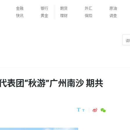
金融
银行
期货
外汇
原油
快讯
黄金
理财
保险
调查
表团“秋游”广州南沙 期共