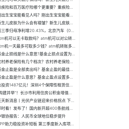
重疾险和百万医疗险哪个更重要？重疾险保费最后会返还吗？
刚出生宝宝能看见人吗？刚出生宝宝能看见多远？
新生儿皮肤为什么会有褶皱？新生儿皮肤什么时候开始转白？
前三季归母净利增20.43%，北京汽车（01958）近期成交量明显放大
atm机可以无卡取款吗？atm机可以对公转账吗？
atm机一天最多可取多少钱？atm机转账多久到账？
基金止损线是什么意思?基金止损点设置为多少合理？
农村养老保险有几个档次？农村养老保险怎么交？
基金止盈是全部卖出吗？基金止盈的最佳方法是什么？
基金止盈是什么意思？基金止盈点设置多少合适？
总投资1487亿元！深圳4个保障性租赁住房项目率先开工
“购建并举”！长沙市利用住房公积金增值收益购建公租房实施...
天天新消息丨光伏产业链迎来价格拐点 下游电池龙头已率先提价
即时看！发布了！国内新开超400条航线！1折机票来了！“过冬...
中银协报告：人民币全球地位稳步提升
PPP助力稳投资补短板 第三季度新入库项目151个投资额达2349亿元