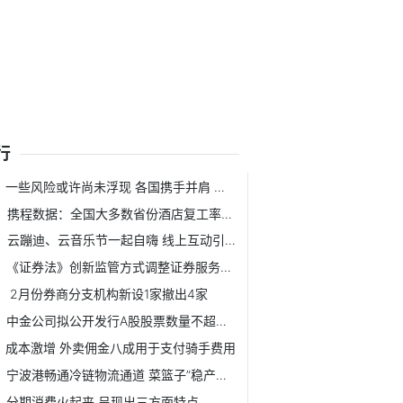
行
一些风险或许尚未浮现 各国携手并肩 应对5G安全挑战
携程数据：全国大多数省份酒店复工率已达80%
云蹦迪、云音乐节一起自嗨 线上互动引来新思考
《证券法》创新监管方式调整证券服务业务
2月份券商分支机构新设1家撤出4家
中金公司拟公开发行A股股票数量不超过45858.9万股
成本激增 外卖佣金八成用于支付骑手费用
宁波港畅通冷链物流通道 菜篮子”稳产保供工
分期消费火起来 呈现出三方面特点