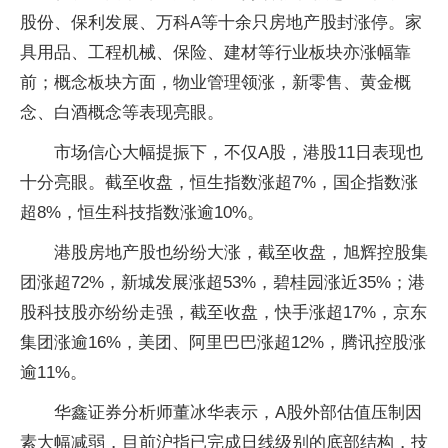
股份、保利发展、万科A等十余只房地产股封涨停。家
具用品、工程机械、保险、建材等行业板块亦涨幅靠
前；概念板块方面，物业管理领涨，新零售、黄金概
念、白酒概念等表现亮眼。
市场信心大幅提振下，不仅A股，港股11日表现也
十分亮眼。截至收盘，恒生指数涨超7%，国企指数涨
超8%，恒生科技指数涨逾10%。
港股房地产股也纷纷大涨，截至收盘，旭辉控股集
团涨超72%，新城发展涨超53%，碧桂园涨近35%；港
股科技股亦纷纷走强，截至收盘，快手涨超17%，京东
集团涨逾16%，美团、阿里巴巴涨超12%，腾讯控股涨
逾11%。
华鑫证券分析师董冰华表示，A股外部估值压制因
素大幅减弱，目前沪指已完成日线级别的底部结构，技