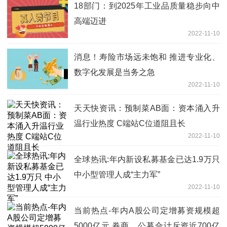
18部门：到2025年工业品质量稳步向中
高端迈进
2022-11-10
消息！寿险市场远未饱和 推进专业化、
数字化发展是当务之急
2022-11-10
天天快资讯：预制菜AB面：资本涌入升
温行业热度 C端站C位道阻且长
2022-11-10
全球热讯:年内新设私募基金已达1.9万只
中小型管理人成“主力军”
2022-11-10
当前热点-年内A股公司定增募资规模超
5000亿元 券商、公募合计斥资近700亿