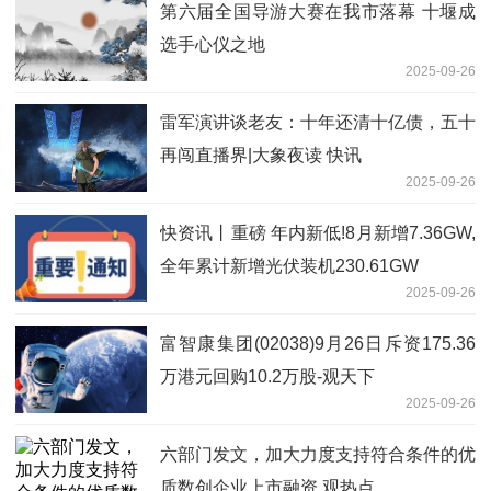
第六届全国导游大赛在我市落幕 十堰成
选手心仪之地
2025-09-26
雷军演讲谈老友：十年还清十亿债，五十
再闯直播界|大象夜读 快讯
2025-09-26
快资讯丨重磅 年内新低!8月新增7.36GW,
全年累计新增光伏装机230.61GW
2025-09-26
富智康集团(02038)9月26日斥资175.36
万港元回购10.2万股-观天下
2025-09-26
六部门发文，加大力度支持符合条件的优
质数创企业上市融资 观热点