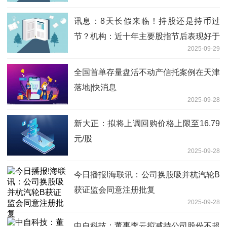
讯息：8天长假来临！持股还是持币过
节？机构：近十年主要股指节后表现好于
2025-09-29
节前
全国首单存量盘活不动产信托案例在天津
落地|快消息
2025-09-28
新大正：拟将上调回购价格上限至16.79
元/股
2025-09-28
今日播报!海联讯：公司换股吸并杭汽轮B
获证监会同意注册批复
2025-09-28
中自科技：董事李云拟减持公司股份不超