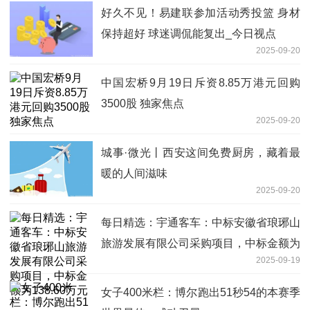
好久不见！易建联参加活动秀投篮 身材
保持超好 球迷调侃能复出_今日视点
2025-09-20
中国宏桥9月19日斥资8.85万港元回购
3500股 独家焦点
2025-09-20
城事·微光丨西安这间免费厨房，藏着最
暖的人间滋味
2025-09-20
每日精选：宇通客车：中标安徽省琅琊山
旅游发展有限公司采购项目，中标金额为
2025-09-19
138.60万元
女子400米栏：博尔跑出51秒54的本赛季