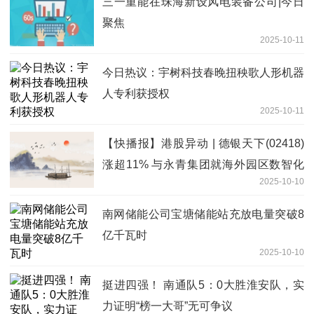
三一重能在珠海新设风电装备公司|今日
聚焦
2025-10-11
今日热议：宇树科技春晚扭秧歌人形机器
人专利获授权
2025-10-11
【快播报】港股异动 | 德银天下(02418)
涨超11% 与永青集团就海外园区数智化
2025-10-10
物流相关合作订立战略合作协议
南网储能公司宝塘储能站充放电量突破8
亿千瓦时
2025-10-10
挺进四强！ 南通队5：0大胜淮安队，实
力证明“榜一大哥”无可争议