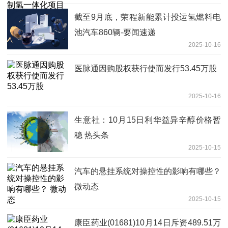
截至9月底，荣程新能累计投运氢燃料电
池汽车860辆-要闻速递
2025-10-16
医脉通因购股权获行使而发行53.45万股
2025-10-16
生意社：10月15日利华益异辛醇价格暂
稳 热头条
2025-10-15
汽车的悬挂系统对操控性的影响有哪些？
微动态
2025-10-15
康臣药业(01681)10月14日斥资489.51万