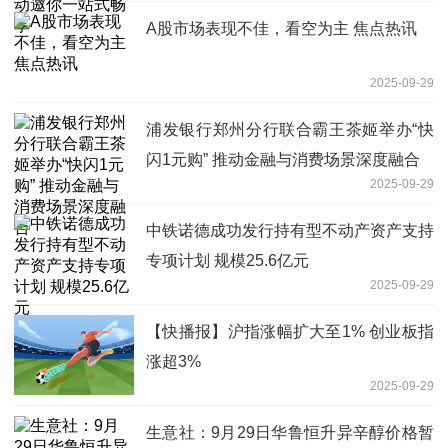
A股市场表现不佳，看空为主 焦点热讯
2025-09-29
浦发银行郑州分行联合霸王茶姬举办“快
闪1元购” 推动金融与消费场景深度融合
2025-09-29
中铁诺德成功发行持有型不动产资产支持
专项计划 规模25.6亿元
2025-09-29
【快播报】沪指涨幅扩大至1% 创业板指
涨超3%
2025-09-29
生意社：9月29日华鲁恒升异辛醇价格暂