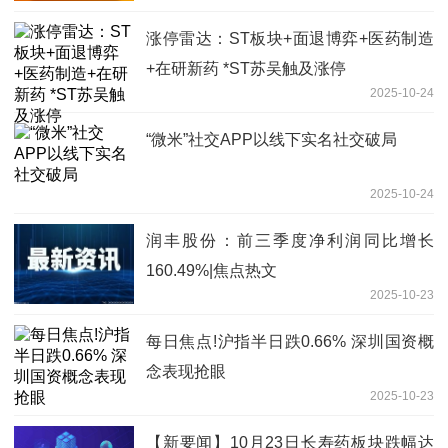
涨停雷达：ST板块+面退博弈+医药制造
+在研新药 *ST苏吴触及涨停
2025-10-24
“微米”社交APP以线下实名社交破局
2025-10-24
润丰股份：前三季度净利润同比增长
160.49%|焦点热文
2025-10-23
每日焦点!沪指半日跌0.66% 深圳国资概
念表现抢眼
2025-10-23
【新要闻】10月23日长寿药板块跌幅达