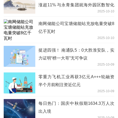
涨超11% 与永青集团就海外园区数智化
2025-10-10
物流相关合作订立战略合作协议
南网储能公司宝塘储能站充放电量突破8
亿千瓦时
2025-10-10
挺进四强！ 南通队5：0大胜淮安队，实
力证明“榜一大哥”无可争议
2025-10-09
零重力飞机工业再获3亿元A+++轮融资
半个月前刚注资近亿元
2025-10-09
每日热门：国庆中秋假期1634.3万人次
出入境
2025-10-09