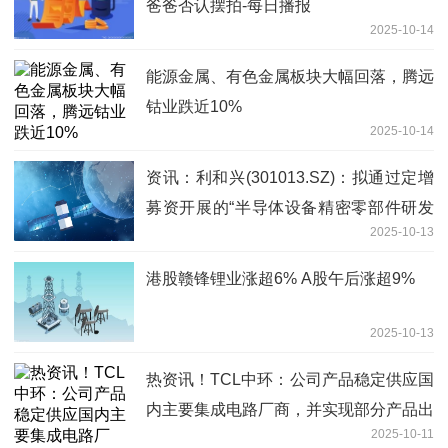
爸爸否认摆拍-每日播报
2025-10-14
能源金属、有色金属板块大幅回落，腾远
钴业跌近10%
2025-10-14
资讯：利和兴(301013.SZ)：拟通过定增
募资开展的“半导体设备精密零部件研发
2025-10-13
及产业化项目”目前处于前期筹备阶段
港股赣锋锂业涨超6% A股午后涨超9%
2025-10-13
热资讯！TCL中环：公司产品稳定供应国
内主要集成电路厂商，并实现部分产品出
2025-10-11
口