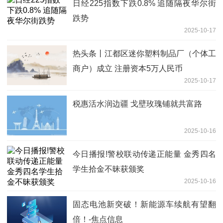
日经225指数下跌0.8% 追随隔夜华尔街
跌势
2025-10-17
热头条丨江都区迷你塑料制品厂（个体工
商户）成立 注册资本5万人民币
2025-10-17
税惠活水润边疆 戈壁玫瑰铺就共富路
2025-10-16
今日播报!警校联动传递正能量 金秀四名
学生拾金不昧获颁奖
2025-10-16
固态电池新突破！新能源车续航有望翻
倍！-焦点信息