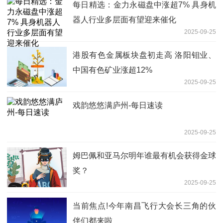
每日精选：金力永磁盘中涨超7% 具身机
器人行业多层面有望迎来催化
2025-09-25
港股有色金属板块盘初走高 洛阳钼业、
中国有色矿业涨超12%
2025-09-25
戏韵悠悠满庐州-每日速读
2025-09-25
姆巴佩和亚马尔明年谁最有机会获得金球
奖？
2025-09-25
当前焦点!今年南昌飞行大会长三角的伙
伴们都来啦