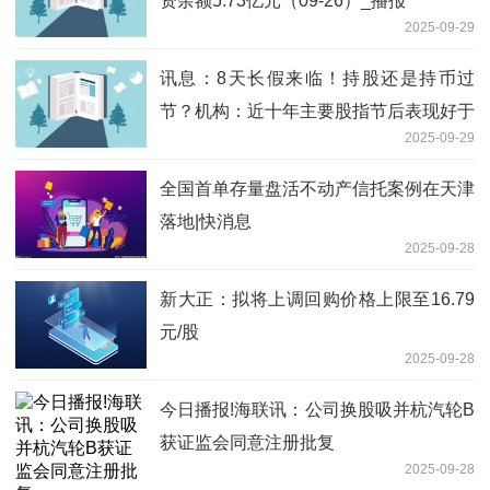
资余额5.73亿元（09-26）_播报
2025-09-29
讯息：8天长假来临！持股还是持币过
节？机构：近十年主要股指节后表现好于
2025-09-29
节前
全国首单存量盘活不动产信托案例在天津
落地|快消息
2025-09-28
新大正：拟将上调回购价格上限至16.79
元/股
2025-09-28
今日播报!海联讯：公司换股吸并杭汽轮B
获证监会同意注册批复
2025-09-28