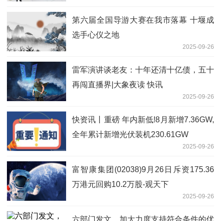
第六届全国导游大赛在我市落幕 十堰成
选手心仪之地
2025-09-26
雷军演讲谈老友：十年还清十亿债，五十
再闯直播界|大象夜读 快讯
2025-09-26
快资讯丨重磅 年内新低!8月新增7.36GW,
全年累计新增光伏装机230.61GW
2025-09-26
富智康集团(02038)9月26日斥资175.36
万港元回购10.2万股-观天下
2025-09-26
六部门发文，加大力度支持符合条件的优