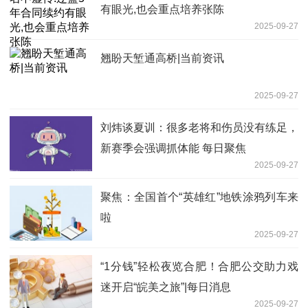
有眼光,也会重点培养张陈
2025-09-27
翘盼天堑通高桥|当前资讯
2025-09-27
刘炜谈夏训：很多老将和伤员没有练足，
新赛季会强调抓体能 每日聚焦
2025-09-27
聚焦：全国首个“英雄红”地铁涂鸦列车来
啦
2025-09-27
“1分钱”轻松夜览合肥！合肥公交助力戏
迷开启“皖美之旅”|每日消息
2025-09-27