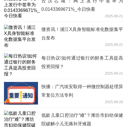
云汉芯城：网上发行中签率为
0.0143369671%_今日快看
2025-09-21
微资讯！浦江X具身智能标准化数据集平
台发布
2025-09-21
每日热议!如何通过银行的财务工具提高
投资回报？
2025-09-21
快播：广汽埃安取得一种微控制器处理异
常复位方法专利
2025-09-20
低龄儿童口腔治疗“难”？潍坊市妇幼保健
院破解小儿无痛补牙难题