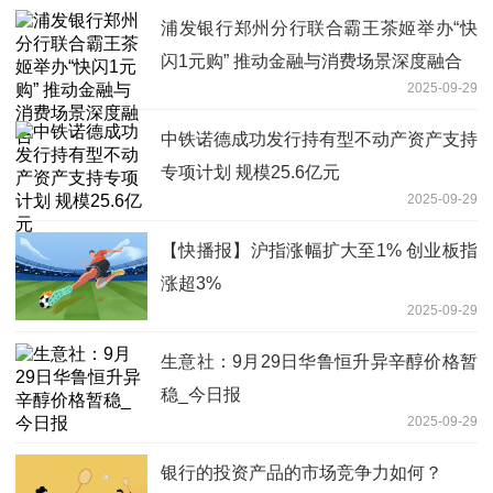
浦发银行郑州分行联合霸王茶姬举办“快
闪1元购” 推动金融与消费场景深度融合
2025-09-29
中铁诺德成功发行持有型不动产资产支持
专项计划 规模25.6亿元
2025-09-29
【快播报】沪指涨幅扩大至1% 创业板指
涨超3%
2025-09-29
生意社：9月29日华鲁恒升异辛醇价格暂
稳_今日报
2025-09-29
银行的投资产品的市场竞争力如何？