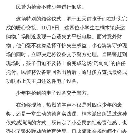
民警为拾金不昧少年进行颁奖。
这场特别的颁奖仪式，源于五天前孩子们在街头完
成的暖心交接。10月8日，这四位小学生在桐木镇庆达
购物广场附近发现一台遗失的平板电脑。面对意外财
物，他们毫不犹豫选择守护失主权益，小心翼翼守护现
场的同时，立即决定将设备交予警方处理。当民警赶到
现场时，孩子们迫不及待上前完成这场“沉甸甸”的信任
托付。民警将设备带回派出所后，通过多方查找最终成
功联系上失主归还这件电子设备。
少年将拾到的电子设备交予警方。
在颁奖现场，热烈的掌声不仅是对四位少年的褒
奖，还是一堂生动的德育实践课。桐木派出所通过这种
仪式感满满的方式，既肯定了小公民的社会责任感，也
强化了警校联动的教育效果。目睹颁奖全程的师生们表