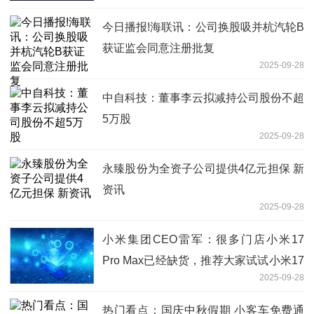
今日播报!海联讯：公司换股吸并杭汽轮B
获证监会同意注册批复
2025-09-28
中自科技：董事李云拟减持公司股份不超
5万股
2025-09-28
永臻股份为全资子公司提供4亿元担保 新
资讯
2025-09-28
小米集团CEO雷军：很多门店小米17
Pro Max已经缺货，推荐大家试试小米17
2025-09-28
Pro，手感也非常不错
热门看点：国庆中秋假期 小客车免费通