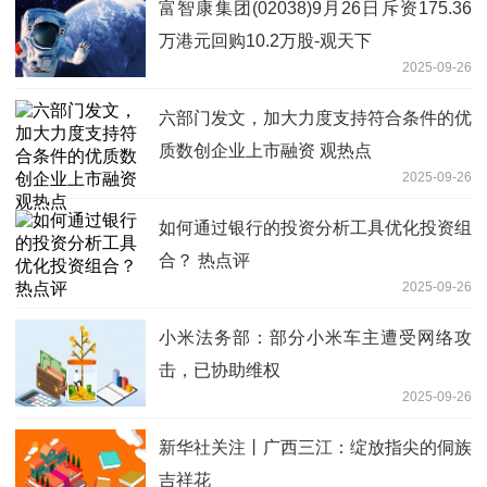
富智康集团(02038)9月26日斥资175.36
万港元回购10.2万股-观天下
2025-09-26
六部门发文，加大力度支持符合条件的优
质数创企业上市融资 观热点
2025-09-26
如何通过银行的投资分析工具优化投资组
合？ 热点评
2025-09-26
小米法务部：部分小米车主遭受网络攻
击，已协助维权
2025-09-26
新华社关注丨广西三江：绽放指尖的侗族
吉祥花