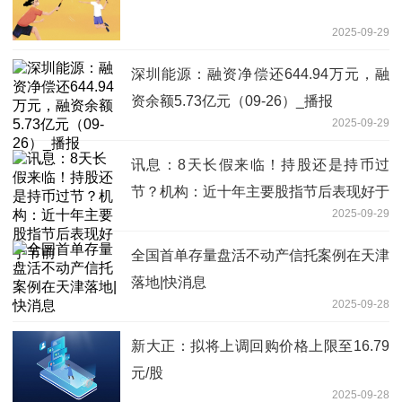
2025-09-29
深圳能源：融资净偿还644.94万元，融
资余额5.73亿元（09-26）_播报
2025-09-29
讯息：8天长假来临！持股还是持币过
节？机构：近十年主要股指节后表现好于
2025-09-29
节前
全国首单存量盘活不动产信托案例在天津
落地|快消息
2025-09-28
新大正：拟将上调回购价格上限至16.79
元/股
2025-09-28