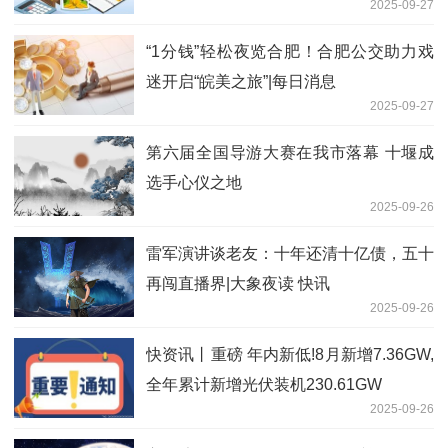
2025-09-27
“1分钱”轻松夜览合肥！合肥公交助力戏
迷开启“皖美之旅”|每日消息
2025-09-27
第六届全国导游大赛在我市落幕 十堰成
选手心仪之地
2025-09-26
雷军演讲谈老友：十年还清十亿债，五十
再闯直播界|大象夜读 快讯
2025-09-26
快资讯丨重磅 年内新低!8月新增7.36GW,
全年累计新增光伏装机230.61GW
2025-09-26