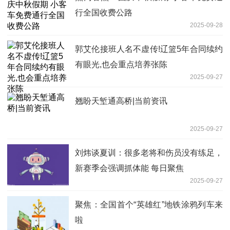
行全国收费公路
2025-09-28
郭艾伦接班人名不虚传!辽篮5年合同续约
有眼光,也会重点培养张陈
2025-09-27
翘盼天堑通高桥|当前资讯
2025-09-27
刘炜谈夏训：很多老将和伤员没有练足，
新赛季会强调抓体能 每日聚焦
2025-09-27
聚焦：全国首个“英雄红”地铁涂鸦列车来
啦