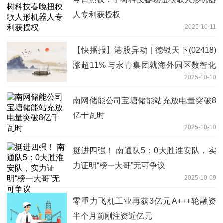
人专利获授权
2025-10-11
【快播报】港股异动 | 德银天下(02418)
涨超11% 与永青集团就海外园区数智化
2025-10-10
物流相关合作订立战略合作协议
南网储能公司宝塘储能站充放电量突破8
亿千瓦时
2025-10-10
挺进四强！ 南通队5：0大胜淮安队，实
力证明“榜一大哥”无可争议
2025-10-09
零重力飞机工业再获3亿元A+++轮融资
半个月前刚注资近亿元