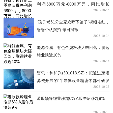
利润6800万元-8000万元，同比增长
2025-10-14
58.11%-86.01%
“孩子考61分全家欢呼下馆子”视频走红，
爸爸否认摆拍-每日播报
2025-10-14
能源金属、有色金属板块大幅回落，腾远
钴业跌近10%
2025-10-14
资讯：利和兴(301013.SZ)：拟通过定增
募资开展的“半导体设备精密零部件研发
2025-10-13
及产业化项目”目前处于前期筹备阶段
港股赣锋锂业涨超6% A股午后涨超9%
2025-10-13