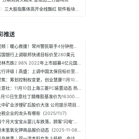
三大股指集体高开全线飘红 软件板块表现抢眼
彩推送
视频｜暖心救援！常州警民联手4分钟抢出“黄金生命线”
富国银行上调联邦快递目标价至280美元
思林杰跌2.98% 2022年上市超募4亿元国联民生保荐|每日消息
大行评级丨高盛：上调中国太保目标价至34港元 维持“买入”评级
聚焦：筹划控制权变更，创业慧康11月10日起停牌
生意社：11月10日上海三菱PC装置动态 热门
11月10日生意社丁腈橡胶基准价为16300.00元/吨
大中矿业涉锂矿后股价大涨 公司提示项目建设存不确定性
免税企业的龙头有哪些（2025/11/7）
四个月大宝宝从婴儿车跌落，顾客“闪电”相救磕伤嘴
粉末氢氧化钾商品报价动态（2025-11-08）
青岛故事｜双一流本科女生上技校，会计跨界学电气闯出职业新...