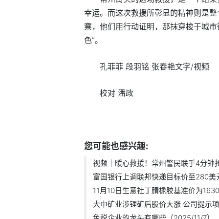
幸运。而这次救援所彰显的精神则是整
察，他们用行动证明，那抹穿梭于城市街
色”。
孔菲菲 段羽铭 张春艳文字/视频
校对 潘政
标签：
最新资讯
您可能也感兴趣:
视频｜暖心救援！常州警民联手4分钟抢出
富国银行上调联邦快递目标价至280美
11月10日生意社丁腈橡胶基准价为16300
大中矿业涉锂矿后股价大涨 公司提示项.
免税企业的龙头有哪些（2025/11/7）