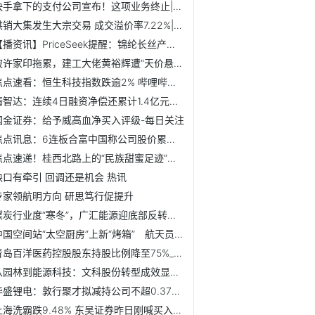
快手拿下的支付公司宣布！这项业务终止|每日消息
供销大集发生大宗交易 成交溢价率7.22%|观天下
【播资讯】PriceSeek提醒：锦纶长丝产量增供需矛盾突出
被许家印拖累，建工大佬黄裕辉遭“天价悬赏”：最高可达2500...
焦点速看：恒生科技指数跌逾2% 哔哩哔哩跌超5%
精智达：连续4日融资净偿还累计1.4亿元（11-04）_焦点速看
国金证券：给予威高血净买入评级-每日关注
焦点讯息：6连板合富中国称公司股价累计涨幅已严重偏离基本面
焦点速递！桂西北路上的“民族甜蜜足迹”——记“最美货车司...
缺口有牵引 回调还是机会 热讯
专家领航明方向 研思笃行促提升
煤炭行业度“寒冬”，广汇能源迎底部反转机遇
中国空间站“太空厨房”上新“烤箱” 航天员食品实现在轨烹...
青岛百洋医药控股股东持股比例降至75%_每日短讯
从园林到能源科技：文科股份转型成效显现，低估值蕴含修复机遇
华盛锂电：敦行聚才拟减持公司不超0.37%股份
上海洗霸跌9.48% 东吴证券昨日刚喊买入就跌|要闻速递