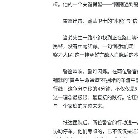
棒。他的一个关键提醒——“刚刚遇到
雷霆出击：藏蓝卫士的“本能”与“信
当龚先生一路小跑找到正在路口等
民警，没有丝毫犹豫。一句“跟我们走！
察为人民”这一神圣誓言融入血脉后的
警笛鸣响，警灯闪烁。在两位警官
铺就的“黄金生命通道”在拥堵的车流中
行线！这争分夺秒的4分钟，不仅仅是
这一理念最极限、最直接的践行。它压
与一个家庭的完整未来。
抵达医院后，两位警官的行动进一
协助停车。他们考虑的，已不仅仅是送