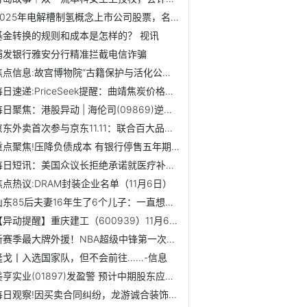
2025年电解槽制氢概念上市公司股票，名单整理汇总！（11月7日...
基金转换的规则和成本是怎样的？ 视讯
浦发银行雅安分行精准拦截电信诈骗
焦点信息:故宫博物院“古籍保护与活化公益项目（一期）”成果...
每日速递:PriceSeek提醒：曲靖焦炭价格偏强运行
每日聚焦：港股异动 | 海伦司(09869)逆市涨超17% 公司拟在...
京东外卖首次参与京东11.11：联合百大品牌立冬请客1000万份，...
重点聚焦!压降负债成本 有银行停售五年期定存产品
每日短讯：美国众议长拒绝承诺就医疗补贴进行表决
焦点热议:DRAM封装企业名单（11月6日）
山东85后夫妻16年生了6个儿子：一直想生个女儿，没想到都是儿...
【异动提醒】重庆建工（600939）11月6日13点46分触及涨停板
新赛季最大牌外援！NBA超级中锋第一次来CBA，能否改变争冠格局？
隆戈丨入选国家队，但不会前往……-信息
美亨实业(01897)发盈警 预计中期股东应占利润将同比减少约80%至95%
每日观察!因买卖合同纠纷，龙游诚合装饰材料有限公司起诉龙元...