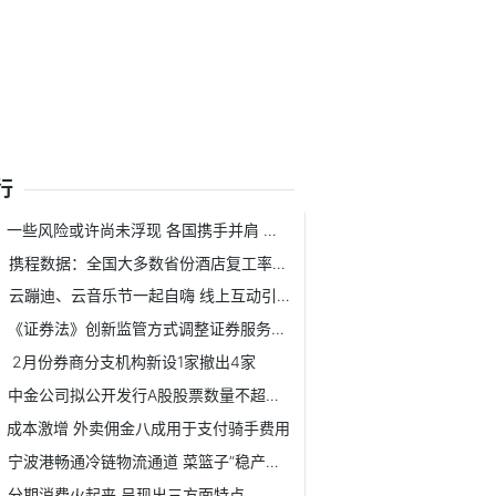
行
一些风险或许尚未浮现 各国携手并肩 应对5G安全挑战
携程数据：全国大多数省份酒店复工率已达80%
云蹦迪、云音乐节一起自嗨 线上互动引来新思考
《证券法》创新监管方式调整证券服务业务
2月份券商分支机构新设1家撤出4家
中金公司拟公开发行A股股票数量不超过45858.9万股
成本激增 外卖佣金八成用于支付骑手费用
宁波港畅通冷链物流通道 菜篮子”稳产保供工
分期消费火起来 呈现出三方面特点