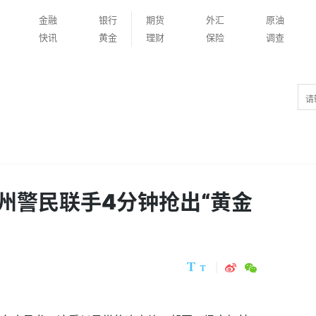
金融
银行
期货
外汇
原油
快讯
黄金
理财
保险
调查
州警民联手4分钟抢出“黄金