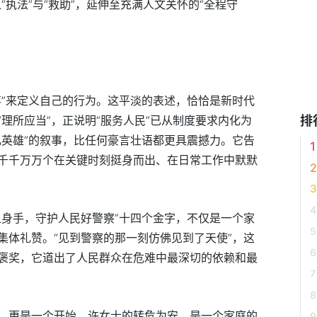
“执法”与“救助”，延伸至充满人文关怀的“全程守
事”来定义自己的行为。这平淡的表述，恰恰是新时代
理所应当”，正说明“服务人民”已从制度要求内化为
排
凡英雄”的叙事，比任何豪言壮语都更具震撼力。它告
千千万万个在关键时刻挺身而出、在日常工作中默默
显身手，守护人民好警察”十四个金字，不仅是一个家
集体礼赞。“见到警察的那一刻仿佛见到了天使”，这
褒奖，它道出了人民群众在危难中最深切的依赖和最
，更是一个开始。许女士的转危为安，是一个家庭的