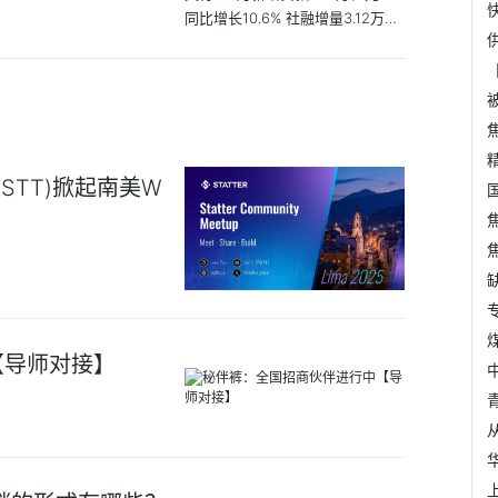
同比增长10.6% 社融增量3.12万亿
元
k(STT)掀起南美W
【导师对接】