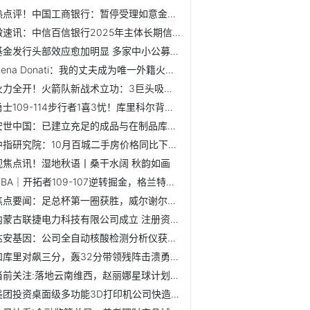
热点评！中国工商银行：暂停受理如意金积存业务的开户、主动...
微速讯：中信百信银行2025年主体长期信用评级保持AAA
基金发行头部效应愈加明显 多家中小公募“颗粒无收”
Elena Donati：我的丈夫成为唯一外籍火炬手倍感荣幸
火力全开！火箭队新战术立功：3巨头吸引包夹，激活外线射手群...
勇士109-114步行者1喜3忧！库里科尔背锅，霍福德隐患越来越大！
安世中国：已建立充足的成品与在制品库存 能够稳定、持续地...
中指研究院：10月百城二手房价格同比下跌7.60%，年末新房销售...
视焦点讯！湿地秋语丨桑干水阔 秋韵如画
NBA｜开拓者109-107逆转掘金，格兰特罚球绝杀，杨瀚森未出战
焦点要闻：足总杯第一圈获胜，威尔谢尔上任后卢顿已取得三连胜
内蒙古联捷电力科技有限公司成立 注册资本100万人民币
达安基因：公司全自动核酸检测分析仪获得医疗器械注册证
和库里对飙三分，轰32分带领残阵击溃勇士！这位二轮秀什么来头？
当前关注:落地云南维西，赵丽娜星球计划第14座公益球场投入使用
美团投资桌面级多功能3D打印机公司快造科技