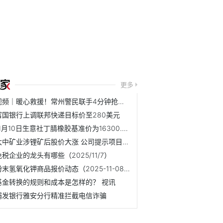
更多
视频｜暖心救援！常州警民联手4分钟抢出“黄金生命线”
富国银行上调联邦快递目标价至280美元
11月10日生意社丁腈橡胶基准价为16300.00元/吨
大中矿业涉锂矿后股价大涨 公司提示项目建设存不确定性
免税企业的龙头有哪些（2025/11/7）
粉末氢氧化钾商品报价动态（2025-11-08）
基金转换的规则和成本是怎样的？ 视讯
浦发银行雅安分行精准拦截电信诈骗