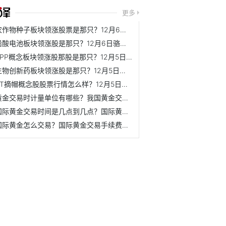
更多
农作物种子板块领涨股票是那只？12月6日丰乐种业市盈率为30.27
铅酸电池板块领涨股是那只？12月6日骆驼股份股价是多少？
PPP概念板块领涨股那股是那只？12月5日ST长方市盈率为-4.87
生物创新药板块领涨股是那只？12月5日南新制药股价是多少？
ST摘帽概念股股票行情怎么样？12月5日宜宾纸业股价是多少？
黄金交易时计量单位有哪些？我国黄金交易的计量单位是什么？
国际黄金交易时间是几点到几点？国际黄金开户流程是什么？
国际黄金怎么交易？国际黄金交易手续费一手需要多少钱？