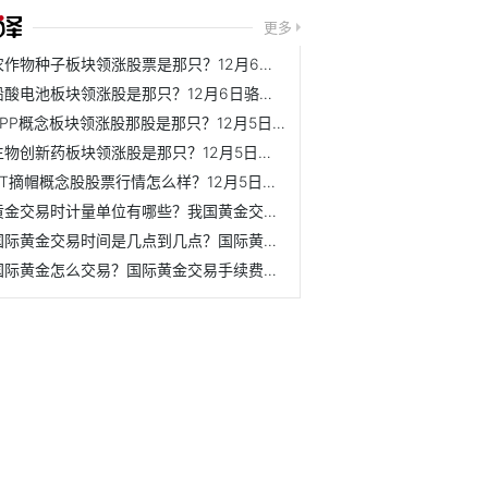
更多
农作物种子板块领涨股票是那只？12月6日丰乐种业市盈率为30.27
铅酸电池板块领涨股是那只？12月6日骆驼股份股价是多少？
PPP概念板块领涨股那股是那只？12月5日ST长方市盈率为-4.87
生物创新药板块领涨股是那只？12月5日南新制药股价是多少？
ST摘帽概念股股票行情怎么样？12月5日宜宾纸业股价是多少？
黄金交易时计量单位有哪些？我国黄金交易的计量单位是什么？
国际黄金交易时间是几点到几点？国际黄金开户流程是什么？
国际黄金怎么交易？国际黄金交易手续费一手需要多少钱？