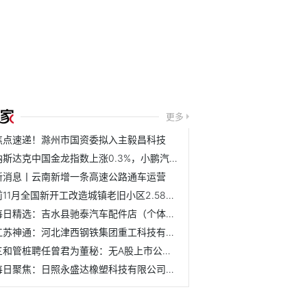
更多
焦点速递！滁州市国资委拟入主毅昌科技
纳斯达克中国金龙指数上涨0.3%，小鹏汽车(XPEV.N)涨超5%，蔚...
新消息丨云南新增一条高速公路通车运营
前11月全国新开工改造城镇老旧小区2.58万个
每日精选：吉水县驰泰汽车配件店（个体工商户）成立 注册资...
江苏神通：河北津西钢铁集团重工科技有限公司及其一致行动人...
三和管桩聘任曾君为董秘：无A股上市公司董秘工作经验
每日聚焦：日照永盛达橡塑科技有限公司成立 注册资本10万人民币