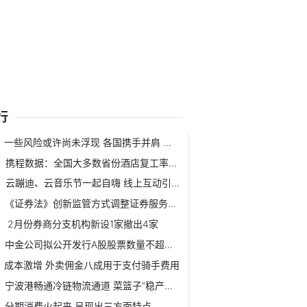
行
一些风险或许尚未浮现 各国携手并肩 应对5G安全挑战
携程数据：全国大多数省份酒店复工率已达80%
云蹦迪、云音乐节一起自嗨 线上互动引来新思考
《证券法》创新监管方式调整证券服务业务
2月份券商分支机构新设1家撤出4家
中金公司拟公开发行A股股票数量不超过45858.9万股
成本激增 外卖佣金八成用于支付骑手费用
宁波港畅通冷链物流通道 菜篮子”稳产保供工
分期消费火起来 呈现出三方面特点