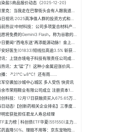
防染盐S商品报价动态（2025-12-20）
恩里克：当我走在巴黎街头会有人跟我道谢，这真的不可思议
每日视讯:2025高净值人群的投资方式和养老方式有了什么变化？
当前热议!中材科技：公司多项复合材料产品应用于航天领域
我愿将免费的Gemini3 Flash，称为谷歌的无解阳谋 当前信息
今日要闻!“西电东送”再添能源动脉！金上——湖北特高压工程...
平安好医生(01833)短线拉高逾3.5% 斩获职场健康试点授牌 居...
时讯：上饶亦境电子科技有限责任公司成立 注册资本10万人民币
看热讯：太“锰”了！这种小金属迎涨价风暴，连涨13天，创出...
快播：↗21℃↘8℃！还有雨……
以军空袭加沙城中心城区 多人受伤 快资讯
新余市荣翔鞋业有限公司成立 注册资本1万人民币
骏创科技：12月17日获融资买入675.65万元-当前看点
每日动态!【创新药相关企业排名】三季度营收排行榜一览
廖明宏获批担任君龙人寿总经理
ETF主力榜 | 科创债ETF华夏(551550)主力资金净流入11.29亿...
买药直降50%、理赔不用等：京东宠物险升级“医+药+险”一站式...