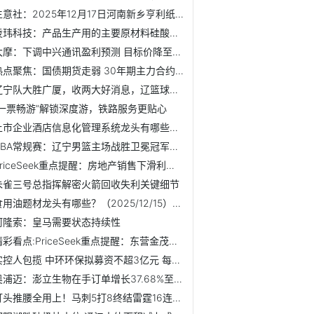
生意社：2025年12月17日河南新乡亨利纸业废纸收购价格下调
凌玮科技：产品生产用的主要原材料硅酸钠属于大宗商品
大摩：下调中兴通讯盈利预测 目标价降至31.5港元
热点聚焦：国债期货走弱 30年期主力合约跌超0.2%
辽宁队大胜广厦，收两大好消息，辽篮球迷彻底忘了张镇麟-播报
“一票畅游”解锁深度游，铁路服务更贴心
上市企业酒店信息化管理系统龙头有哪些？（12月16日）_即时看
CBA常规赛：辽宁男篮主场战胜卫冕冠军浙江男篮 速看料
PriceSeek重点提醒：房地产销售下滑利空焦炭|焦点短讯
朱雀三号总指挥解密火箭回收失利关键细节
食用油题材龙头有哪些？（2025/12/15）-今日快讯
阿隆索：皇马需要状态持续性
精彩看点:PriceSeek重点提醒：东营金茂苯胺价格上调利好
实控人包揽 中环环保拟募资不超3亿元 每日头条
奥浦迈：澎立生物在手订单增长37.68%至2.52亿元
打头推腰全用上！马刺5打8终结雷霆16连胜，9分钟被吹11犯也能赢