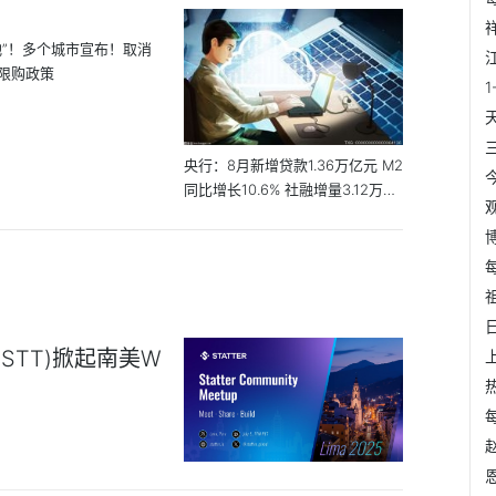
地”！多个城市宣布！取消
限购政策
央行：8月新增贷款1.36万亿元 M2
同比增长10.6% 社融增量3.12万亿
元
k(STT)掀起南美W