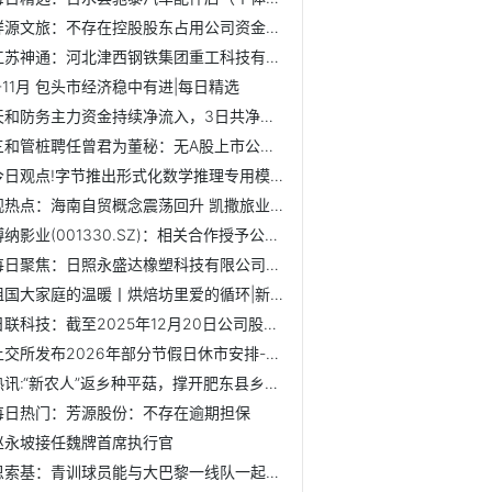
祥源文旅：不存在控股股东占用公司资金情况_每日观点
江苏神通：河北津西钢铁集团重工科技有限公司及其一致行动人...
1-11月 包头市经济稳中有进|每日精选
天和防务主力资金持续净流入，3日共净流入6151.68万元 最资讯
三和管桩聘任曾君为董秘：无A股上市公司董秘工作经验
今日观点!字节推出形式化数学推理专用模型Seed Prover 1.5
观热点：海南自贸概念震荡回升 凯撒旅业直线拉升触及涨停
博纳影业(001330.SZ)：相关合作授予公司《阿凡达3》的投资收...
每日聚焦：日照永盛达橡塑科技有限公司成立 注册资本10万人民币
祖国大家庭的温暖丨烘焙坊里爱的循环|新资讯
日联科技：截至2025年12月20日公司股东户数为9257户|今头条
上交所发布2026年部分节假日休市安排-每日看点
热讯:“新农人”返乡种平菇，撑开肥东县乡村振兴“致富伞”
每日热门：芳源股份：不存在逾期担保
赵永坡接任魏牌首席执行官
恩索基：青训球员能与大巴黎一线队一起比赛很棒，这能激励人-...