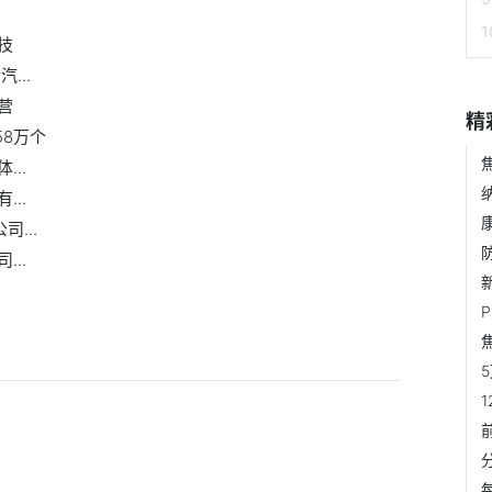
技
...
营
精
58万个
..
..
...
..