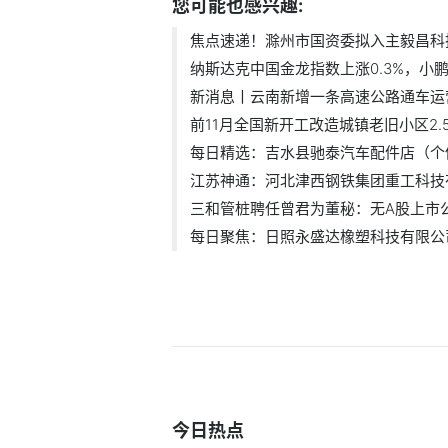
您可能也感兴趣:
焦点速递！滁州市国资委拟入主毅昌科
纳斯达克中国金龙指数上涨0.3%，小鹏汽
新消息丨云南新增一条高速公路通车运
前11月全国新开工改造城镇老旧小区2.
每日精选：吉水县驰泰汽车配件店（个体.
江苏神通：河北津西钢铁集团重工科技有.
三和管桩聘任曾君为董秘：无A股上市公司
每日聚焦：日照永盛达橡塑科技有限公司.
今日热点