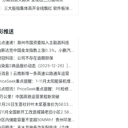
三大股指集体高开全线飘红 软件板块表现抢眼
彩推送
焦点速递！滁州市国资委拟入主毅昌科技
纳斯达克中国金龙指数上涨0.3%，小鹏汽车(XPEV.N)涨超5%，蔚...
康冠科技：公司不存在逾期担保
防染盐S商品报价动态（2025-12-26）|焦点消息
新消息丨云南新增一条高速公路通车运营
PriceSeek重点提醒：1-11月太阳能装机增41.9%利好多晶硅
焦点短讯！PriceSeek重点提醒：PE检修损失增加推高价格
5万公里！中国高铁运营里程新突破
12月26日生意社针叶木浆基准价为5633.33元/吨
前11月全国新开工改造城镇老旧小区2.58万个
分区内储能容量不宜超50MWh！贵州印发预制舱式电化学储能电站...
每日精选：吉水县驰泰汽车配件店（个体工商户）成立 注册资...