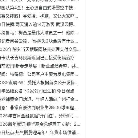
中国队第4金！王心迪自由式滑雪空中技巧夺金，夫妻包揽男女金...
预赛又摔跤！谷爱凌：抱歉，又让大家吓一跳 热闻
每日快播:两天涌入逾14万游客 武汉园博园新春灯会人气旺
多纳鲁马：梅西是最伟大球员之一！他除了球技顶级外人品也好！
有记者问谷爱凌：“你痛失2块金牌有什么感想吗？”她一句话回怼
2026年除夕当天银联网联共处理支付交易49.31亿笔_天天快报
纽卡队长吉马良斯返回巴西接受伤病治疗
当前资讯!新春走基层｜新业点燃希望，共筑乡村新图景
要闻：特锐德：公司客户主要为发电集团、国网、铁路、工业用...
BOSS直聘-W：受托人根据首次公开发售后股份计划购买合共34.11...
闫学晶继女名下2家公司已注销 今日观点
被老铺黄金们劝退，年轻人涌向广州打金一条街，50克金镯工费...
凯恩：非常自豪达到职业生涯500球里程碑，希望还能再进更多_...
2026年首月金融数据“开门红”，分析师：二季度降息降准窗口...
2026新年献词|银华基金总经理王立新：2026年科技创新驱动新机...
每日热点:热气腾腾迎马年！年货市场供销两旺