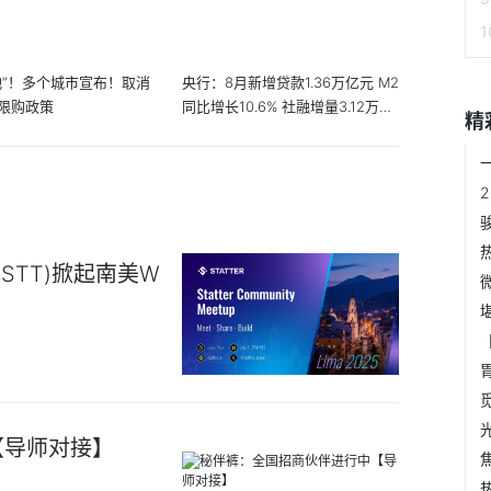
地”！多个城市宣布！取消
央行：8月新增贷款1.36万亿元 M2
限购政策
同比增长10.6% 社融增量3.12万亿
精
元
k(STT)掀起南美W
【导师对接】