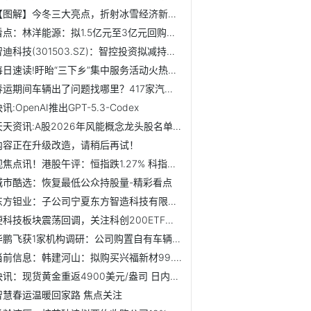
【图解】今冬三大亮点，折射冰雪经济新活力_焦点信息
看点：林洋能源：拟1.5亿元至3亿元回购股份
智迪科技(301503.SZ)：智控投资拟减持不超过24.18万股 聚看点
每日速读!盱眙“三下乡”集中服务活动火热启动
春运期间车辆出了问题找哪里？417家汽修湘军温馨护航|焦点快报
讯:OpenAI推出GPT-5.3-Codex
天天资讯:A股2026年风能概念龙头股名单汇总
内容正在升级改造，请稍后再试！
视焦点讯！港股午评：恒指跌1.27% 科指跌1.16% 科网股走弱...
城市酷选：恢复最低公众持股量-精彩看点
东方钽业：子公司宁夏东方智造科技有限公司主要从事增材制造...
硬科技板块震荡回调，关注科创200ETF易方达（588270）、科创5...
华鹏飞获1家机构调研：公司购置自有车辆遵循周期性原则，并会...
当前信息：韩建河山：拟购买兴福新材99.9978%股份 4日起复牌
快讯：现货黄金重返4900美元/盎司 日内涨超5%收复昨日跌幅-焦点资讯
智慧春运温暖回家路 焦点关注