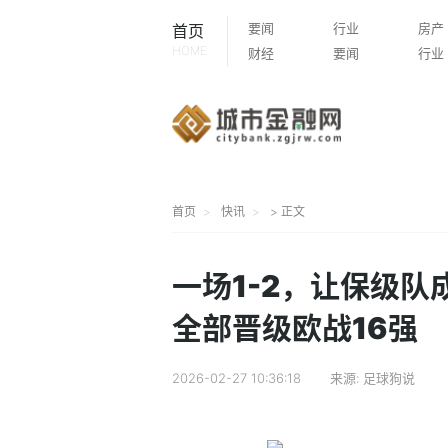
要闻
行业
房产
首页
HOME
财经
要闻
行业
首页
快讯
> 正文
一场1-2，让保级
全部晋级欧战16强
2026-02-27 10:36:18
来源:
足球狗说