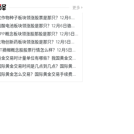
更多
农作物种子板块领涨股票是那只？12月6日丰乐种业市盈率为30.27
铅酸电池板块领涨股是那只？12月6日骆驼股份股价是多少？
PPP概念板块领涨股那股是那只？12月5日ST长方市盈率为-4.87
生物创新药板块领涨股是那只？12月5日南新制药股价是多少？
ST摘帽概念股股票行情怎么样？12月5日宜宾纸业股价是多少？
黄金交易时计量单位有哪些？我国黄金交易的计量单位是什么？
国际黄金交易时间是几点到几点？国际黄金开户流程是什么？
国际黄金怎么交易？国际黄金交易手续费一手需要多少钱？