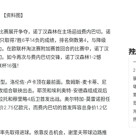
【资料图】
比赛展开争夺，诺丁汉森林在主场迎战费内巴切。诺
只取得7胜6平14负的成绩，排名倒数第4，与降级
力。在欧联杯淘汰赛附加赛首回合的比赛中，诺丁汉
。如今再次与费内巴切交锋，诺丁汉森林1-2憾
杯16强！
阵型。洛伦佐-卢卡顶在最前面。詹姆斯-麦卡蒂、尼
进攻组合联袂出击。耶茨和埃利奥特-安德森组成双后
拉托和穆里略4后卫首发出战。奥尔特加-莫雷诺担任
2.75亿欧元，而费内巴切的首发阵容总身价1.2亿
就率先取得进球。依靠反击机会，谢里夫带球边路推