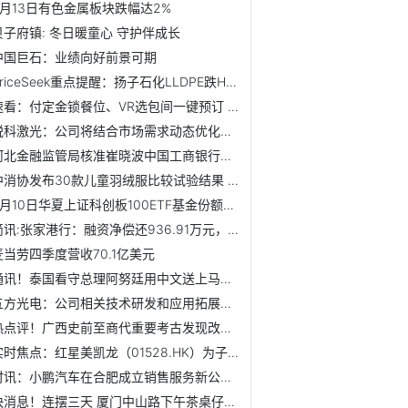
2月13日有色金属板块跌幅达2%
贝子府镇: 冬日暖童心 守护伴成长
中国巨石：业绩向好前景可期
PriceSeek重点提醒：扬子石化LLDPE跌HDPE稳
速看：付定金锁餐位、VR选包间一键预订 美团(03690)年夜饭预...
锐科激光：公司将结合市场需求动态优化产能布局
河北金融监管局核准崔晓波中国工商银行股份有限公司河北省分...
中消协发布30款儿童羽绒服比较试验结果 选购羽绒服记牢这四...
2月10日华夏上证科创板100ETF基金份额减少250万份，重仓股华...
简讯:张家港行：融资净偿还936.91万元，融资余额5.21亿元
麦当劳四季度营收70.1亿美元
通讯！泰国看守总理阿努廷用中文送上马年祝福
五方光电：公司相关技术研发和应用拓展主要围绕消费电子、车...
热点评！广西史前至商代重要考古发现改写岭南文明认知
实时焦点：红星美凯龙（01528.HK）为子公司提供融资担保并披...
时讯：小鹏汽车在合肥成立销售服务新公司 含二手车相关业务
快消息！连摆三天 厦门中山路下午茶桌仔晚上流水席