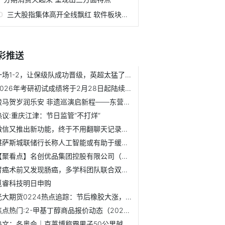
三大股指集体高开全线飘红 软件板块表现抢眼
彩推送
一场1-2，让保级队成功晋级，英超太猛了：9队全部晋级欧战16强
2026年考研初试成绩将于2月28日起陆续公布_今日热闻
骏马贺岁润乐安 非遗巡演启新程——东营市广饶县2026年民俗...
热议:重庆江津：节日监管“不打烊”
微信又推出新功能，终于不用翻聊天记录了！ 今日热搜
堪萨斯城联储行长称人工智能或有助于缓解劳动力短缺问题-快播
【聚看点】名创优品集团控股有限公司（09896.HK）于2026年2月...
胃癌术前又发现肠癌，多学科团队联合双腔机器人一次扫除
觅睿科技明日申购
光大期货0224热点追踪：节后橡胶大涨，二季度能不能冲一把？-热门
焦点热门:2-甲基丁醇商品报价动态（2026-02-22）
热文：冬奥会｜克莱博称霸男子50公里越野滑雪 破冬奥最多夺金纪录