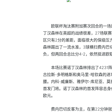
欧联杯淘汰赛附加赛次回合的一场
丁汉森林在英超的战绩很差，27场联赛
区只有2分的差距，面临很大的保级压
森林踢出了一流水准，3球横扫费内巴切
负，但两回合总比分4-2，依然挺进欧联
本场比赛诺丁汉森林排出了4231
古拉斯-多明格斯和奥马里-哈钦森的
腰。内科-威廉斯、雅伊尔-库尼亚、莫
首发门将。诺丁汉森林的首发阵容总身价
欧元。
费内巴切反客为主，在第22分钟