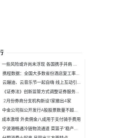
行
一些风险或许尚未浮现 各国携手并肩 应对5G安全挑战
携程数据：全国大多数省份酒店复工率已达80%
云蹦迪、云音乐节一起自嗨 线上互动引来新思考
《证券法》创新监管方式调整证券服务业务
2月份券商分支机构新设1家撤出4家
中金公司拟公开发行A股股票数量不超过45858.9万股
成本激增 外卖佣金八成用于支付骑手费用
宁波港畅通冷链物流通道 菜篮子”稳产保供工
分期消费火起来 呈现出三方面特点