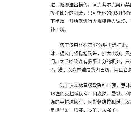
进，随即送出横传。阿克蒂尔克奥卢禁
扳平比分的机会，只可惜他的低射稍稍
下半场一开始就进行大规模换人调整，
补上场。
诺丁汉森林在第47分钟再遭打击
球，骗过门将稳稳罚进，扩大比分。奥
门。之后哈钦森有扳平比分的机会，只
2，诺丁汉森林输给费内巴切。两回合总
诺丁汉森林晋级欧联杯16强，意味
16强的英超球队有：阿森纳、曼城、利
强的英超球队有：阿斯顿维拉和诺丁汉
是世界第一联赛，竞争力太强了！
标签：
英超
欧战
欧联杯
诺丁汉森林