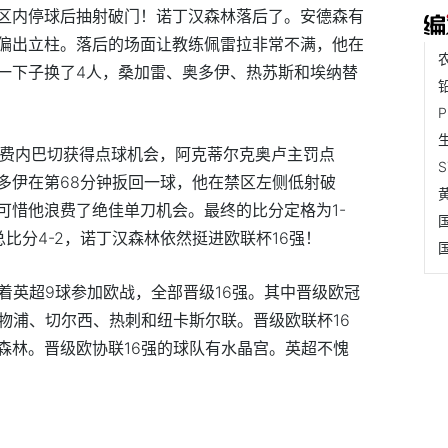
区内停球后抽射破门！诺丁汉森林落后了。安德森有
偏出立柱。落后的场面让教练佩雷拉非常不满，他在
一下子换了4人，桑加雷、奥多伊、热苏斯和埃纳替
。费内巴切获得点球机会，阿克蒂尔克奥卢主罚点
多伊在第68分钟扳回一球，他在禁区左侧低射破
可惜他浪费了绝佳单刀机会。最终的比分定格为1-
比分4-2，诺丁汉森林依然挺进欧联杯16强！
着英超9球参加欧战，全部晋级16强。其中晋级欧冠
物浦、切尔西、热刺和纽卡斯尔联。晋级欧联杯16
森林。晋级欧协联16强的球队有水晶宫。英超不愧
费内巴切