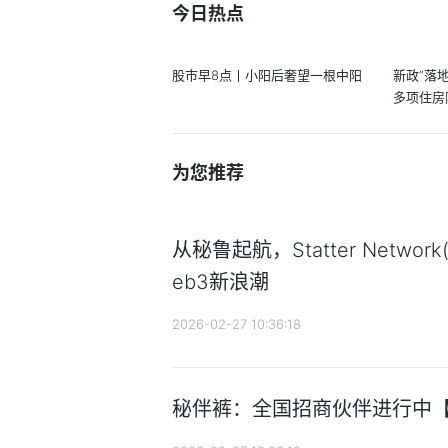
今日热点
股市早8点丨小阳后奢望一根中阳
新政“落
多项住房
为您推荐
从秘鲁起航，Statter Networ
eb3新浪潮
2026-02-27 10:36:18
秘伴裤：全国招商伙伴进行中