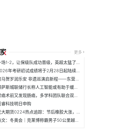
更多
一场1-2，让保级队成功晋级，英超太猛了：9队全部晋级欧战16强
2026年考研初试成绩将于2月28日起陆续公布_今日热闻
骏马贺岁润乐安 非遗巡演启新程——东营市广饶县2026年民俗...
堪萨斯城联储行长称人工智能或有助于缓解劳动力短缺问题-快播
胃癌术前又发现肠癌，多学科团队联合双腔机器人一次扫除
觅睿科技明日申购
光大期货0224热点追踪：节后橡胶大涨，二季度能不能冲一把？-热门
热文：冬奥会｜克莱博称霸男子50公里越野滑雪 破冬奥最多夺金纪录