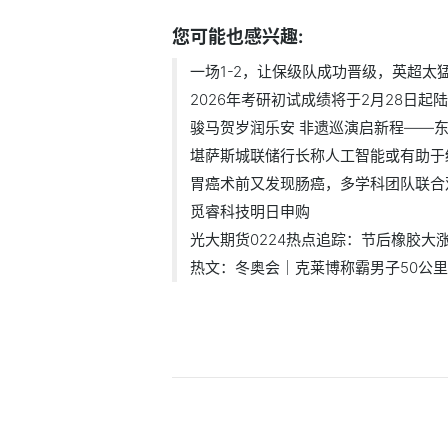
您可能也感兴趣:
一场1-2，让保级队成功晋级，英超太猛了
2026年考研初试成绩将于2月28日起陆续
骏马贺岁润乐安 非遗巡演启新程——东.
堪萨斯城联储行长称人工智能或有助于缓.
胃癌术前又发现肠癌，多学科团队联合双.
觅睿科技明日申购
光大期货0224热点追踪：节后橡胶大涨，
热文：冬奥会｜克莱博称霸男子50公里越