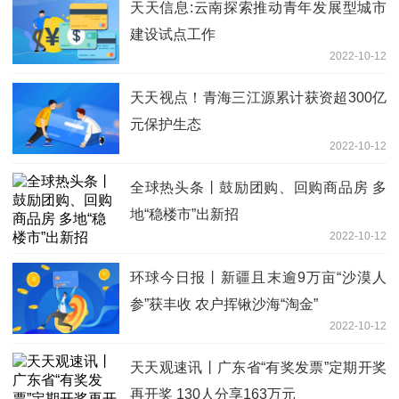
天天信息:云南探索推动青年发展型城市
建设试点工作
2022-10-12
天天视点！青海三江源累计获资超300亿
元保护生态
2022-10-12
全球热头条丨鼓励团购、回购商品房 多
地“稳楼市”出新招
2022-10-12
环球今日报丨新疆且末逾9万亩“沙漠人
参”获丰收 农户挥锹沙海“淘金”
2022-10-12
天天观速讯丨广东省“有奖发票”定期开奖
再开奖 130人分享163万元