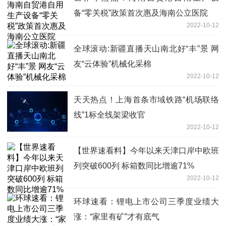
备“零关税”政策首次惠及海南公立医院
2022-10-12
全球滚动:新疆直播天山南北好“丰”景 网
友“云体验”机械化采棉
2022-10-12
天天热点！上海首条市域铁路“机场联络
线”1标全线架梁收官
2022-10-12
【世界速看料】今年以来天津口岸中欧班
列突破600列 标箱数同比增逾71%
2022-10-12
环球速看：锂电上市公司三季度业绩大
涨：“家里有矿”才有底气