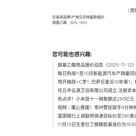
(
交易商品牌/产地交货地最新报价
巯基乙酸 80%~90%
标签：
巯基乙酸
您可能也感兴趣:
巯基乙酸商品报价动态（2025-11-12
每日热闻!1至10月新能源汽车产销量同比.
甩开梅西+C罗！巴萨巨星近10年第1，帽
任丘市云源卫浴有限公司成立 注册资本3.
热点评！小米双十一销售额达290亿元
视频｜暖心救援！常州警民联手4分钟抢出
富国银行上调联邦快递目标价至280美
11月10日生意社丁腈橡胶基准价为16300