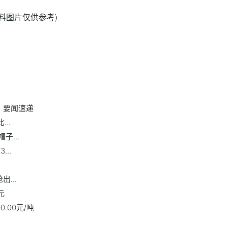
资料图片仅供参考)
） 要闻速递
..
子...
..
...
元
.00元/吨