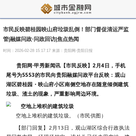
市民反映碧桂园映山府垃圾乱倒！部门督促清运严监
管|融媒问政·问政回访|焦点热闻
时间：2026-02-28 15:17:17 来源：贵阳网-贵阳日报
贵阳网·甲秀新闻讯【市民反映】2月4日，手机
尾号为5553的市民向贵阳融媒问政平台反映：观山
湖区碧桂园・映山府小区南侧空地存在随意倾倒建筑
垃圾、渣土的现象，严重影响周边环境。
空地上堆积的建筑垃圾。（市民供图）
【部门回复】2月13日，观山湖区综合行政执法