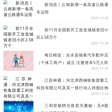
里巴巴(BABA.N)涨0.8%。 焦点讯息
新消息丨云南新增一条高速公路通
车运营
2025-12-26
前11月全国新开工改造城镇老旧小
区2.58万个
2025-12-26
每日精选：吉水县驰泰汽车配件店
（个体工商户）成立 注册资本5万人民
2025-12-25
币
江苏神通：河北津西钢铁集团重工
科技有限公司及其一致行动人持股比例
2025-12-24
已升至20.00%
三和管桩聘任曾君为董秘：无A股