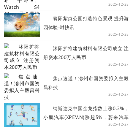
2025-12-28
视点
襄阳紫贞公园打造特色景观 提升游
园体验-时快讯
2025-12-28
沭阳扩将建筑材料有限公司成立 注
册资本200万人民币
2025-12-27
焦点速递！滁州市国资委拟入主毅
昌科技
2025-12-27
纳斯达克中国金龙指数上涨0.3%，
小鹏汽车(XPEV.N)涨超5%，蔚来汽车
2025-12-27
(NIO.N)、理想汽车(LI.O)涨超2%，阿