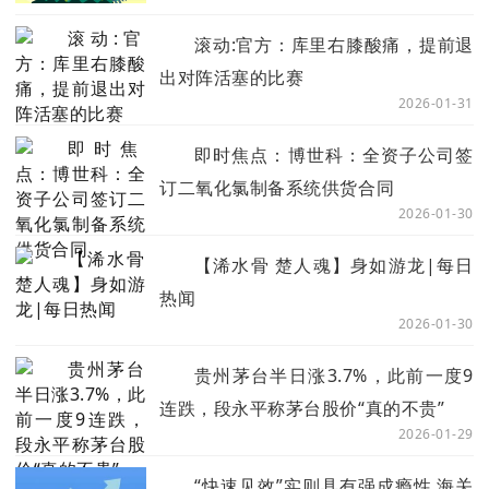
滚动:官方：库里右膝酸痛，提前退
出对阵活塞的比赛
2026-01-31
即时焦点：博世科：全资子公司签
订二氧化氯制备系统供货合同
2026-01-30
【浠水骨 楚人魂】身如游龙|每日
热闻
2026-01-30
贵州茅台半日涨3.7%，此前一度9
连跌，段永平称茅台股价“真的不贵”
2026-01-29
“快速见效”实则具有强成瘾性 海关