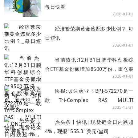
每日快看
2026-01-02
经济繁荣期黄金该配多少比例？_每
日短讯
2026-01-01
当前热讯:12月31日鹏华科创板综
合ETF基金份额增加8500万份，重仓股
2026-01-01
海光信息、寒武纪、中芯国际
快报:贝达药业：BPI-572270是一
款Tri-Complex RAS MULTI
2025-12-31
（ON）“分子胶”抑制剂
热头条丨快讯|现货钯金日内跌超
4%，现报1555.31美元/盎司