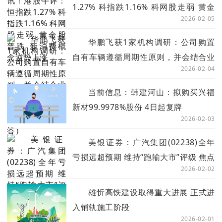
1.27% 科指跌1.16% 科网股走弱 黄金
2026-02-05
股普跌 新消费概念逆势上涨
华鹏飞获1家机构调研：公司购置
自有车辆遵循周期性原则，并会结合业
2026-02-04
务发展需求，分阶段进行审批和购置
（附调研问答）
当前信息：韩建河山：拟购买兴福
新材99.9978%股份 4日起复牌
2026-02-03
美银证券：广汽集团(02238)全年
亏损远超预期 维持“跑输大市”评级 焦点
2026-02-02
短讯
雄忻高铁建设取得重大进展 正式进
入铺轨施工阶段
2026-02-01