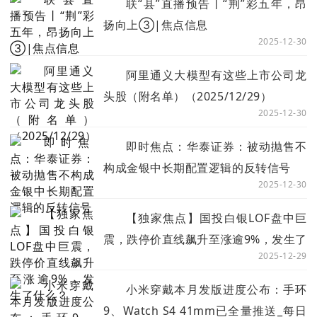
联“县”直播预告丨“荆”彩五年，昂
扬向上③|焦点信息
2025-12-30
阿里通义大模型有这些上市公司龙
头股（附名单）（2025/12/29）
2025-12-30
即时焦点：华泰证券：被动抛售不
构成金银中长期配置逻辑的反转信号
2025-12-30
【独家焦点】国投白银LOF盘中巨
震，跌停价直线飙升至涨逾9%，发生了
2025-12-29
什么？
小米穿戴本月发版进度公布：手环
9、Watch S4 41mm已全量推送_每日