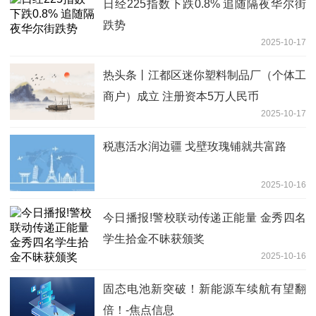
日经225指数下跌0.8% 追随隔夜华尔街
跌势
2025-10-17
热头条丨江都区迷你塑料制品厂（个体工
商户）成立 注册资本5万人民币
2025-10-17
税惠活水润边疆 戈壁玫瑰铺就共富路
2025-10-16
今日播报!警校联动传递正能量 金秀四名
学生拾金不昧获颁奖
2025-10-16
固态电池新突破！新能源车续航有望翻
倍！-焦点信息