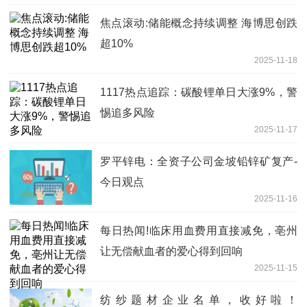
焦点滚动:储能概念持续调整 海博思创跌
超10%
2025-11-18
1117热点追踪：碳酸锂单日大涨9%，警
惕追多风险
2025-11-17
罗平锌电：全资子公司金坡铅锌矿复产-
今日观点
2025-11-16
每日热闻!临床用血费用直接减免，亳州
让无偿献血者的爱心得到回响
2025-11-15
纺纱题材企业名单，收好啦！