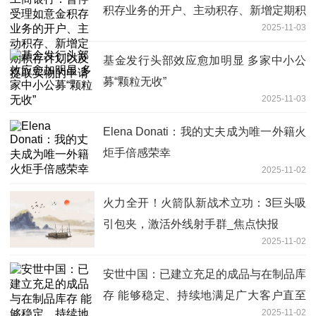
积存业务的开户、主动积存、新增定期积
2025-11-03
存计划以及提取实物的申请
基金发行头部效应愈加明显 多家中小公
募“颗粒无收”
2025-11-03
Elena Donati：我的丈夫成为唯一外籍火
炬手倍感荣幸
2025-11-02
火力全开！火箭队新战术立功：3巨头吸
引包夹，激活外线射手群_焦点快报
2025-11-02
安世中国：已建立充足的成品与在制品库
存 能够稳定、持续地满足广大客户直至
2025-11-02