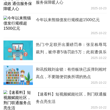
服务保障暖人心
2025-10-23
今年以来熊猫债发行规模超1500亿元
2025-10-22
热门:中足联开出重磅罚单：张呈栋辱骂
裁判，被停赛5场罚款5万；此前遭俱乐
2025-10-22
部“三停”，罚款5万
和讯投顾刘金锁：有些板块已反弹到相对
高点，不要随便切换所谓的热点
2025-10-22
【速看料】短视频赋能社区，荆门联通服
务点亮生活
2025-10-22