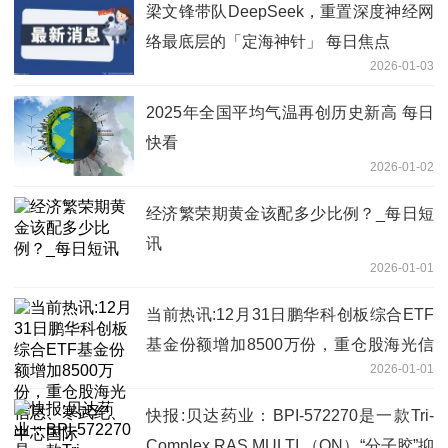
梁文锋带队DeepSeek，重置深度神经网
络最底层的「定海神针」 每日焦点
2026-01-03
2025年全国平均气温再创历史新高 每日
快看
2026-01-02
经济繁荣期黄金该配多少比例？_每日短
讯
2026-01-01
当前热讯:12月31日鹏华科创板综合ETF
基金份额增加8500万份，重仓股海光信
2026-01-01
息、寒武纪、中芯国际
快报:贝达药业：BPI-572270是一款Tri-
Complex RAS MULTI （ON）“分子胶”抑