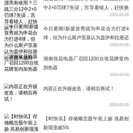
中2+0罚球7失误，宫导看错人，赶快换
2026-03-09
了
今日要闻!新援首秀就为申花合力打进4
球，但为什么斯卢茨基认为盖伊和拉唐还
2026-03-08
会越来越好
湖南玫花电器厂召回1200台玫花牌室内
加热器
2026-03-06
内容正在升级改造，请稍后再试！
2026-03-05
【时快讯】存储概念股午前上扬 兆易创
新现涨逾5%