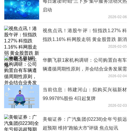
每日速读!盱眙“三下乡”集中服务活动火热
启动
2026-02-06
视焦点讯！港股午评：恒指跌1.27% 科
指跌1.16% 科网股走弱 黄金股普跌 新消
2026-02-05
费概念逆势上涨
华鹏飞获1家机构调研：公司购置自有车
辆遵循周期性原则，并会结合业务发展需
2026-02-04
求，分阶段进行审批和购置（附调研问
答）
当前信息：韩建河山：拟购买兴福新材
99.9978%股份 4日起复牌
2026-02-03
美银证券：广汽集团(02238)全年亏损远
超预期 维持“跑输大市”评级 焦点短讯