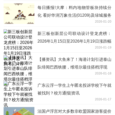
每日播报!大摩：料内地物管板块持续分
化 看好华润万象生活(01209)及绿城服务
2026-01-20
(02869)
新三板创新层公司联动设计登龙虎榜：
2026年1月15日至2026年1月19日涨跌幅
2026-01-19
累计达到-61.34%
【播资讯】大鱼来了！海港计划引进泰山
队绯闻巴西铁腰，维塔尔最佳搭档浮现
2026-01-18
广东云浮一学生上午匿名投诉学校下午就
被找到？校方通报|资讯
2026-01-17
法国卢浮宫对大多数非欧盟国家游客提价