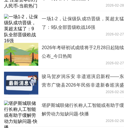
2026-02-28
一场1-2，让保级队成功晋级，英超太猛
了：9队全部晋级欧战16强
2026-02-27
2026年考研初试成绩将于2月28日起陆续
公布_今日热闻
2026-02-27
骏马贺岁润乐安 非遗巡演启新程——东
营市广饶县2026年民俗非遗新春巡演盛
2026-02-26
大举行 时快讯
堪萨斯城联储行长称人工智能或有助于缓
解劳动力短缺问题-快播
2026-02-26