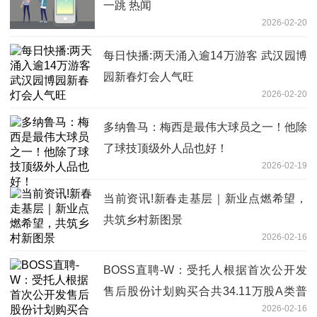
一跳 热闻
2026-02-20
每日快播:两天涌入逾14万游客 武汉园博
园新春灯会人气旺
2026-02-20
多纳鲁马：梅西是最伟大球员之一！他除
了球技顶级外人品也好！
2026-02-19
当前资讯!新春走基层｜新业点燃希望，
共筑乡村新图景
2026-02-16
BOSS直聘-W：受托人根据首次公开发
售后股份计划购买合共34.11万股A类普
2026-02-16
通股