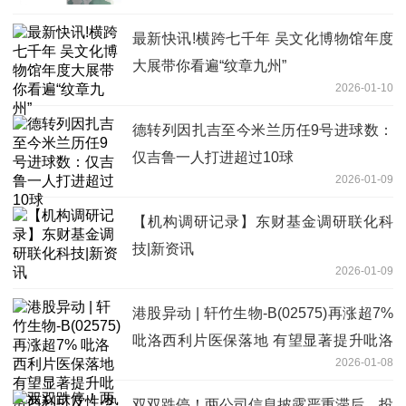
最新快讯!横跨七千年 吴文化博物馆年度
大展带你看遍“纹章九州”
2026-01-10
德转列因扎吉至今米兰历任9号进球数：
仅吉鲁一人打进超过10球
2026-01-09
【机构调研记录】东财基金调研联化科
技|新资讯
2026-01-09
港股异动 | 轩竹生物-B(02575)再涨超7%
吡洛西利片医保落地 有望显著提升吡洛
2026-01-08
西利可及性-热点评
双双跌停！两公司信息披露严重滞后，投