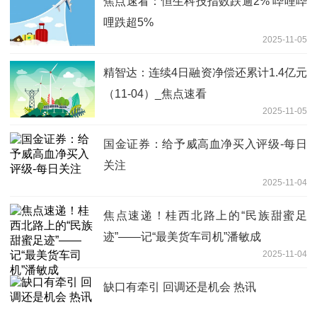
焦点速看：恒生科技指数跌逾2% 哔哩哔
哩跌超5%
2025-11-05
精智达：连续4日融资净偿还累计1.4亿元
（11-04）_焦点速看
2025-11-05
国金证券：给予威高血净买入评级-每日
关注
2025-11-04
焦点速递！桂西北路上的“民族甜蜜足
迹”——记“最美货车司机”潘敏成
2025-11-04
缺口有牵引 回调还是机会 热讯