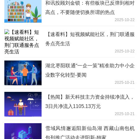
和讯投顾刘金锁：有些板块已反弹到相对
高点，不要随便切换所谓的热点
2025-10-22
【速看料】短视频赋能社区，荆门联通服
务点亮生活
2025-10-22
湖北枣阳联通“一企一策”精准助力中小企
业数字化转型-要闻
2025-10-21
【热闻】新天科技主力资金持续净流入，
3日共净流入1105.13万元
2025-10-21
雪域风情邂逅阳新仙岛湖 西藏山南包机
包列推广活动走进阳新-独家