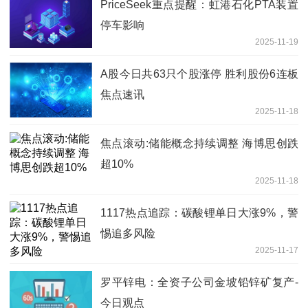
PriceSeek重点提醒：虹港石化PTA装置
停车影响
2025-11-19
A股今日共63只个股涨停 胜利股份6连板
焦点速讯
2025-11-18
焦点滚动:储能概念持续调整 海博思创跌
超10%
2025-11-18
1117热点追踪：碳酸锂单日大涨9%，警
惕追多风险
2025-11-17
罗平锌电：全资子公司金坡铅锌矿复产-
今日观点