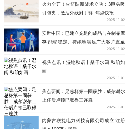
火力全开！火箭队新战术立功：3巨头吸
引包夹，激活外线射手群_焦点快报
2025-11-02
安世中国：已建立充足的成品与在制品库
存 能够稳定、持续地满足广大客户直至
2025-11-02
年底乃至更长时间的订单需求
视焦点讯！湿地秋语丨桑干水阔 秋韵如
画
2025-11-01
焦点要闻：足总杯第一圈获胜，威尔谢尔
上任后卢顿已取得三连胜
2025-11-01
内蒙古联捷电力科技有限公司成立 注册