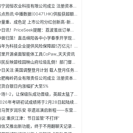
济宁润恒农业科技有限公司成立 注册资本1000万人民币-每日热议
焦点热讯:中播数据(00471.HK)供股获超额认购 所得款项净额约...
分量重、成色足 上市公司分红创新高-新资讯
今日讯！PriceSeek提醒：荔波茧丝订单增15% 生产满负荷
神兽归笼！直击绵阳各中小学春季开学现场-动态
每年为科技企业提供风险保障超5万亿元！深圳最新发布
阿里开源桌面智能体工具CoPaw_天天资讯
市民反映碧桂园映山府垃圾乱倒！部门督促清运严监管|融媒问政...
今日关注:美国调整登月计划 载人登月任务推迟至2028年
合肥梅岭药业有限责任公司成立 注册资本20万人民币-当前热门
现货白银日内涨幅扩大至5%
一场1-2，让保级队成功晋级，英超太猛了：9队全部晋级欧战16强
2026年考研初试成绩将于2月28日起陆续公布_今日热闻
骏马贺岁润乐安 非遗巡演启新程——东营市广饶县2026年民俗...
热议:重庆江津：节日监管“不打烊”
微信又推出新功能，终于不用翻聊天记录了！ 今日热搜