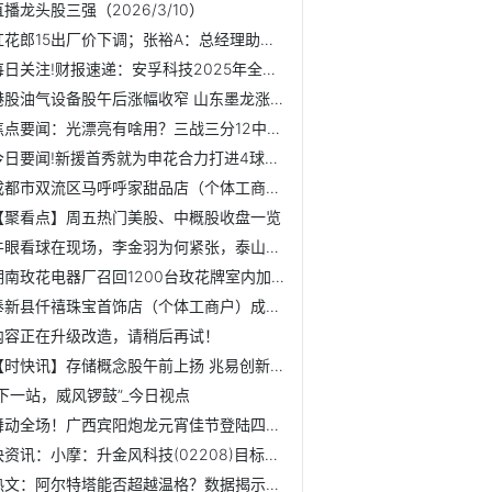
直播龙头股三强（2026/3/10）
红花郎15出厂价下调；张裕A：总经理助理肖震波辞任丨酒业早参...
每日关注!财报速递：安孚科技2025年全年净利润2.26亿元
港股油气设备股午后涨幅收窄 山东墨龙涨28%
焦点要闻：光漂亮有啥用？三战三分12中2+0罚球7失误，宫导看...
今日要闻!新援首秀就为申花合力打进4球，但为什么斯卢茨基认...
成都市双流区马呼呼家甜品店（个体工商户）成立 注册资本6万...
【聚看点】周五热门美股、中概股收盘一览
牛眼看球在现场，李金羽为何紧张，泰山队29人训练，泽卡秀中文
湖南玫花电器厂召回1200台玫花牌室内加热器
奉新县仟禧珠宝首饰店（个体工商户）成立 注册资本10万人民币
内容正在升级改造，请稍后再试！
【时快讯】存储概念股午前上扬 兆易创新现涨逾5%
“下一站，威风锣鼓”_今日视点
舞动全场！广西宾阳炮龙元宵佳节登陆四川泸县，开启全国龙舞...
快资讯：小摩：升金风科技(02208)目标价至14港元 评级“中性”
热文：阿尔特塔能否超越温格？数据揭示枪手迎队史最佳夺冠良机