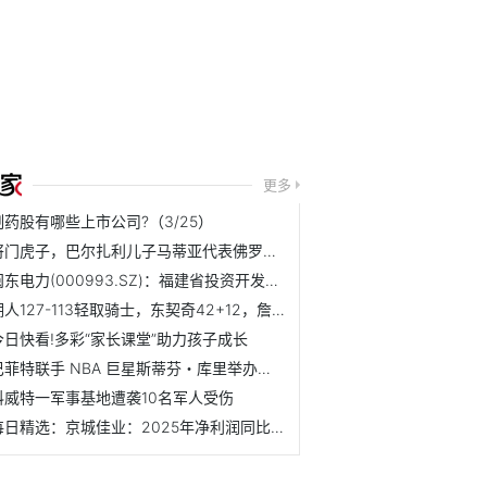
更多
制药股有哪些上市公司?（3/25）
将门虎子，巴尔扎利儿子马蒂亚代表佛罗伦萨U16上演帽子戏法
闽东电力(000993.SZ)：福建省投资开发集团拟减持1%股份-每日热闻
湖人127-113轻取骑士，东契奇42+12，詹姆斯14+5+6，哈登17分 当前热讯
今日快看!多彩“家长课堂”助力孩子成长
巴菲特联手 NBA 巨星斯蒂芬・库里举办慈善午餐，重启经典拍...
科威特一军事基地遭袭10名军人受伤
每日精选：京城佳业：2025年净利润同比下降34.76% 拟每股派息0.0969元