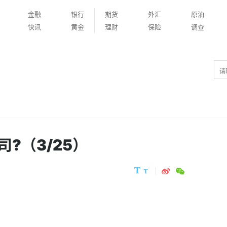
金融
银行
期货
外汇
原油
快讯
黄金
理财
保险
调查
?（3/25）