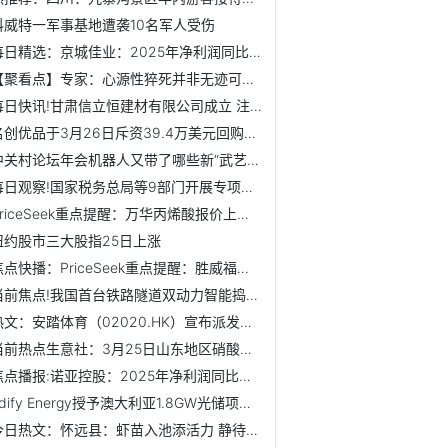
科威特一军事基地遭袭10名军人受伤
每日精选：京城佳业：2025年净利润同比下降34.76% 拟每股派息0.0969元
【聚看点】专家：心源性猝死并非无迹可寻，警惕身体预警信号
每日快讯!甘肃信立恒建材有限公司成立 注册资本30万人民币
名创优品于3月26日斥资39.4万美元回购9.8万股
中关村论坛年会机器人又带了哪些新“武艺” 动态
每日观察!国家税务总局等9部门开展专项行动 50条举措助力小...
PriceSeek重点提醒：万华丙烯酸报价上涨200元
纽约股市三大股指25日上涨
焦点快播：PriceSeek重点提醒：胜威福全上调钛钛型钛白粉价格
当前焦点!我国首台铁路隧道双动力智能捣固车下线
热文：安踏体育（02020.HK）宣布派发末期股息
当前热点生意社：3月25日山东地区硝酸铵价格暂稳
焦点播报:诺亚控股：2025年净利润同比增长14.4%
Edify Energy授予澳大利亚1.8GW光储项目EPC合同
今日热文：怀远县：虾苗入池添活力 静待上市好收成