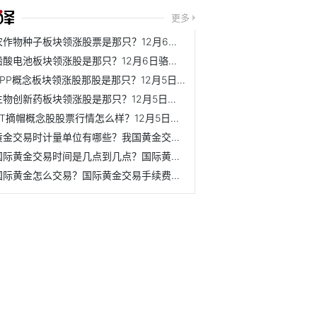
更多
农作物种子板块领涨股票是那只？12月6日丰乐种业市盈率为30.27
铅酸电池板块领涨股是那只？12月6日骆驼股份股价是多少？
PPP概念板块领涨股那股是那只？12月5日ST长方市盈率为-4.87
生物创新药板块领涨股是那只？12月5日南新制药股价是多少？
ST摘帽概念股股票行情怎么样？12月5日宜宾纸业股价是多少？
黄金交易时计量单位有哪些？我国黄金交易的计量单位是什么？
国际黄金交易时间是几点到几点？国际黄金开户流程是什么？
国际黄金怎么交易？国际黄金交易手续费一手需要多少钱？