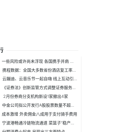
行
一些风险或许尚未浮现 各国携手并肩 应对5G安全挑战
携程数据：全国大多数省份酒店复工率已达80%
云蹦迪、云音乐节一起自嗨 线上互动引来新思考
《证券法》创新监管方式调整证券服务业务
2月份券商分支机构新设1家撤出4家
中金公司拟公开发行A股股票数量不超过45858.9万股
成本激增 外卖佣金八成用于支付骑手费用
宁波港畅通冷链物流通道 菜篮子”稳产保供工
分期消费火起来 呈现出三方面特点