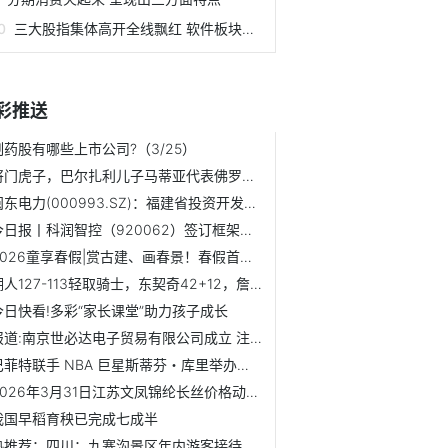
三大股指集体高开全线飘红 软件板块表现抢眼
彩推送
制药股有哪些上市公司?（3/25）
将门虎子，巴尔扎利儿子马蒂亚代表佛罗伦萨U16上演帽子戏法
闽东电力(000993.SZ)：福建省投资开发集团拟减持1%股份-每日热闻
今日报丨科润智控（920062）签订框架协议 金额约为1.3亿元
2026童享春假|赏古建、画春景！春假首日南师大随园校区亲子打...
湖人127-113轻取骑士，东契奇42+12，詹姆斯14+5+6，哈登17分 当前热讯
今日快看!多彩“家长课堂”助力孩子成长
报道:南京世必达电子贸易有限公司成立 注册资本100万人民币
巴菲特联手 NBA 巨星斯蒂芬・库里举办慈善午餐，重启经典拍...
2026年3月31日江苏文凤锦纶长丝价格动态|当前热讯
我国早稻育秧已完成七成半
热推荐：四川：九寨沟景区年内游客接待量突破100万人次