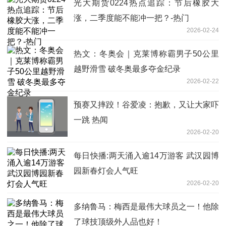
光大期货0224热点追踪：节后橡胶大
涨，二季度能不能冲一把？-热门
2026-02-24
热文：冬奥会｜克莱博称霸男子50公里
越野滑雪 破冬奥最多夺金纪录
2026-02-22
预赛又摔跤！谷爱凌：抱歉，又让大家吓
一跳 热闻
2026-02-20
每日快播:两天涌入逾14万游客 武汉园博
园新春灯会人气旺
2026-02-20
多纳鲁马：梅西是最伟大球员之一！他除
了球技顶级外人品也好！