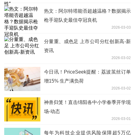
热文：阿尔特塔能否超越温格？数据揭示
枪手迎队史最佳夺冠良机
2026-03-03
分量重、成色足 上市公司分红创新高-新
资讯
2026-03-02
今日讯！PriceSeek提醒：荔波茧丝订单
增15% 生产满负荷
2026-03-02
神兽归笼！直击绵阳各中小学春季开学现
场-动态
2026-03-01
每年为科技企业提供风险保障超5万亿