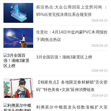
前沿热点:大众公用回应上交所问询 ：
95%出资无投决席位系合规安排
2026-04-15
生意社：4月14日中盐内蒙PVC本周报价
下调|焦点热议
2026-04-14
3月全国百强！湖南3家景区上榜
2026-04-13
【独家焦点】各地限定春鲜解锁“舌尖密
码” “特色美食+文旅”延伸消费链条
2026-04-12
利弗莫尔中概股龙头指数涨幅扩大至