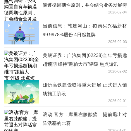
辆遵循周期性原则，并会结合业务发展需
2026-02-04
求，分阶段进行审批和购置（附调研问
答）
当前信息：韩建河山：拟购买兴福新材
99.9978%股份 4日起复牌
2026-02-03
美银证券：广汽集团(02238)全年亏损远
超预期 维持“跑输大市”评级 焦点短讯
2026-02-02
雄忻高铁建设取得重大进展 正式进入铺
轨施工阶段
2026-02-01
滚动:官方：库里右膝酸痛，提前退出对
阵活塞的比赛
2026-01-31