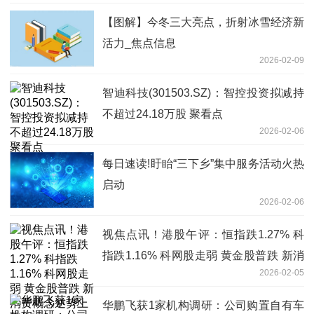
【图解】今冬三大亮点，折射冰雪经济新
活力_焦点信息
2026-02-09
智迪科技(301503.SZ)：智控投资拟减持
不超过24.18万股 聚看点
2026-02-06
每日速读!盱眙“三下乡”集中服务活动火热
启动
2026-02-06
视焦点讯！港股午评：恒指跌1.27% 科
指跌1.16% 科网股走弱 黄金股普跌 新消
2026-02-05
费概念逆势上涨
华鹏飞获1家机构调研：公司购置自有车