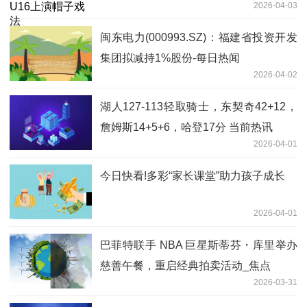
2026-04-03
闽东电力(000993.SZ)：福建省投资开发
集团拟减持1%股份-每日热闻
2026-04-02
湖人127-113轻取骑士，东契奇42+12，
詹姆斯14+5+6，哈登17分 当前热讯
2026-04-01
今日快看!多彩“家长课堂”助力孩子成长
2026-04-01
巴菲特联手 NBA 巨星斯蒂芬・库里举办
慈善午餐，重启经典拍卖活动_焦点
2026-03-31