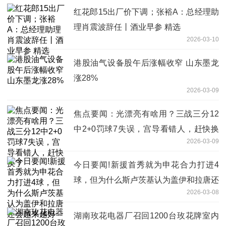
红花郎15出厂价下调；张裕A：总经理助
理肖震波辞任丨酒业早参 精选
2026-03-10
港股油气设备股午后涨幅收窄 山东墨龙
涨28%
2026-03-09
焦点要闻：光漂亮有啥用？三战三分12
中2+0罚球7失误，宫导看错人，赶快换
2026-03-09
了
今日要闻!新援首秀就为申花合力打进4
球，但为什么斯卢茨基认为盖伊和拉唐还
2026-03-08
会越来越好
湖南玫花电器厂召回1200台玫花牌室内