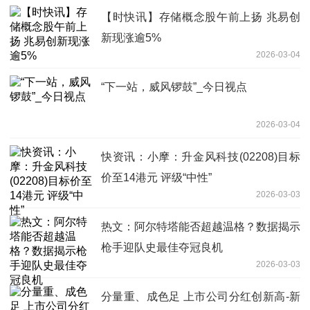
【时快讯】存储概念股午前上扬 兆易创
新现涨逾5%
2026-03-04
“下一站，威风锣鼓”_今日视点
2026-03-04
快资讯：小摩：升金风科技(02208)目标
价至14港元 评级“中性”
2026-03-03
热文：阿尔特塔能否超越温格？数据揭示
枪手迎队史最佳夺冠良机
2026-03-03
分量重、成色足 上市公司分红创新高-新