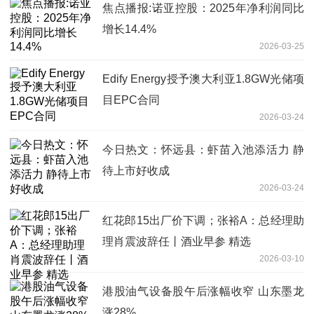
焦点播报:诺亚控股：2025年净利润同比
增长14.4%
2026-03-25
Edify Energy授予澳大利亚1.8GW光储项
目EPC合同
2026-03-24
今日热文：怀远县：虾苗入池添活力 静
待上市好收成
2026-03-24
红花郎15出厂价下调；张裕A：总经理助
理肖震波辞任丨酒业早参 精选
2026-03-10
港股油气设备股午后涨幅收窄 山东墨龙
涨28%