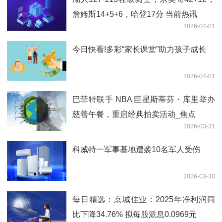
詹姆斯14+5+6，哈登17分 当前热讯
2026-04-01
今日快看!多彩“家长课堂”助力孩子成长
2026-04-01
巴菲特联手 NBA 巨星斯蒂芬・库里举办
慈善午餐，重启经典拍卖活动_焦点
2026-03-31
科威特一军事基地遭袭10名军人受伤
2026-03-30
每日精选：京城佳业：2025年净利润同
比下降34.76% 拟每股派息0.0969元