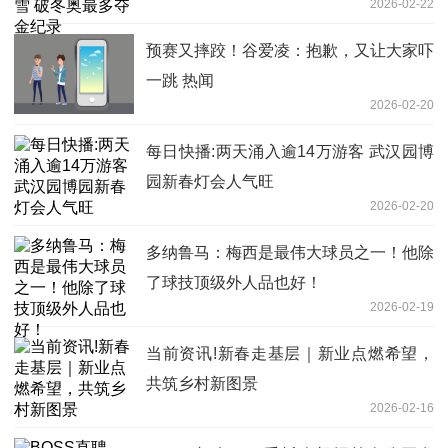
2026-02-22
预赛又摔跤！谷爱凌：抱歉，又让大家吓
一跳 热闻
2026-02-20
每日快播:两天涌入逾14万游客 武汉园博
园新春灯会人气旺
2026-02-20
多纳鲁马：梅西是最伟大球员之一！他除
了球技顶级外人品也好！
2026-02-19
当前资讯!新春走基层｜新业点燃希望，
共筑乡村新图景
2026-02-16