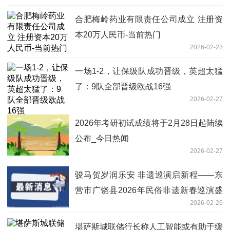
合肥梅岭药业有限责任公司成立 注册资
本20万人民币-当前热门
2026-02-28
一场1-2，让保级队成功晋级，英超太猛
了：9队全部晋级欧战16强
2026-02-27
2026年考研初试成绩将于2月28日起陆续
公布_今日热闻
2026-02-27
骏马贺岁润乐安 非遗巡演启新程——东
营市广饶县2026年民俗非遗新春巡演盛
2026-02-26
大举行 时快讯
堪萨斯城联储行长称人工智能或有助于缓