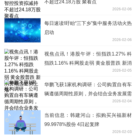
不超过24.18万股 聚看点
2026-02-06
每日速读!盱眙“三下乡”集中服务活动火热
启动
2026-02-06
视焦点讯！港股午评：恒指跌1.27% 科
指跌1.16% 科网股走弱 黄金股普跌 新消
2026-02-05
费概念逆势上涨
华鹏飞获1家机构调研：公司购置自有车
辆遵循周期性原则，并会结合业务发展需
2026-02-04
求，分阶段进行审批和购置（附调研问
答）
当前信息：韩建河山：拟购买兴福新材
99.9978%股份 4日起复牌
2026-02-03