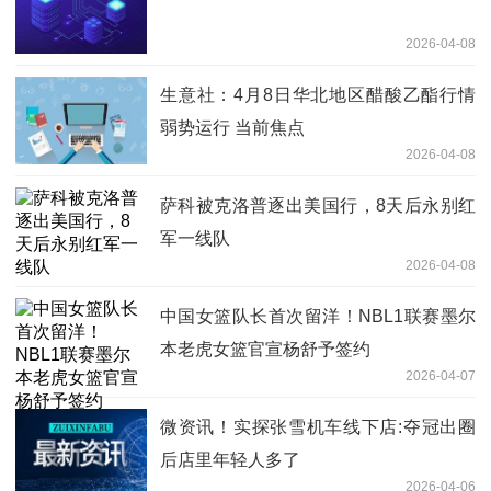
2026-04-08
生意社：4月8日华北地区醋酸乙酯行情
弱势运行 当前焦点
2026-04-08
萨科被克洛普逐出美国行，8天后永别红
军一线队
2026-04-08
中国女篮队长首次留洋！NBL1联赛墨尔
本老虎女篮官宣杨舒予签约
2026-04-07
微资讯！实探张雪机车线下店:夺冠出圈
后店里年轻人多了
2026-04-06