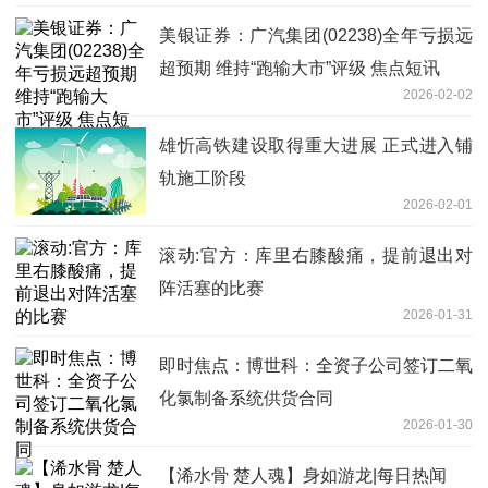
美银证券：广汽集团(02238)全年亏损远
超预期 维持“跑输大市”评级 焦点短讯
2026-02-02
雄忻高铁建设取得重大进展 正式进入铺
轨施工阶段
2026-02-01
滚动:官方：库里右膝酸痛，提前退出对
阵活塞的比赛
2026-01-31
即时焦点：博世科：全资子公司签订二氧
化氯制备系统供货合同
2026-01-30
【浠水骨 楚人魂】身如游龙|每日热闻