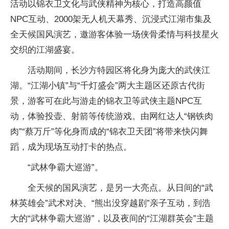
活动以锦衣卫文化与武侠精神为核心，打造高颜值
NPC互动、2000架无人机天幕秀、沉浸式江湖市集及
全天候国风演艺，邀游客体验一场侠骨柔情与科技星火
交织的江湖盛宴。
活动期间，长沙方特园区将化身为庞大的武侠江
湖。“江湖小镇”与“千灯盛会”两大主题区还原古代街
景，游客可在此与游走的锦衣卫等武侠主题NPC互
动，体验投壶、射箭等传统游戏。由网红达人“钢铁肉
肉”“蔡万斤”等化身而成的“锦衣卫天团”将带来快闪舞
蹈，成为现场互动打卡的热点。
“武林争霸大巡游”。
全天候的国风演艺，是另一大亮点。从日间的“武
林英雄会”武术对决、“熊出没穿越剧”亲子互动，到浩
大的“武林争霸大巡游”，以及夜间的“江湖群英会”主题