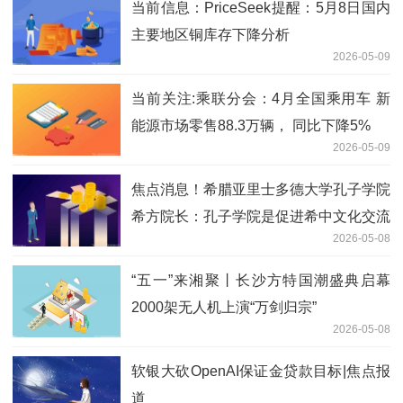
当前信息：PriceSeek提醒：5月8日国内
主要地区铜库存下降分析
2026-05-09
当前关注:乘联分会：4月全国乘用车 新
能源市场零售88.3万辆， 同比下降5%
2026-05-09
焦点消息！希腊亚里士多德大学孔子学院
希方院长：孔子学院是促进希中文化交流
2026-05-08
的重要平台
“五一”来湘聚丨长沙方特国潮盛典启幕
2000架无人机上演“万剑归宗”
2026-05-08
软银大砍OpenAI保证金贷款目标|焦点报
道