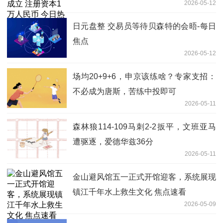
2026-05-12
日元盘整 交易员等待贝森特的会晤-每日
焦点
2026-05-12
场均20+9+6，申京该练啥？专家支招：
不必成为唐斯，苦练中投即可
2026-05-11
森林狼114-109马刺2-2扳平，文班亚马
遭驱逐，爱德华兹36分
2026-05-11
金山避风馆五一正式开馆迎客，系统展现
镇江千年水上救生文化 焦点速看
2026-05-09