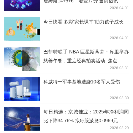
詹姆斯14+5+6，哈登17分 当前热讯
2026-04-01
今日快看!多彩“家长课堂”助力孩子成长
2026-04-01
巴菲特联手 NBA 巨星斯蒂芬・库里举办
慈善午餐，重启经典拍卖活动_焦点
2026-03-31
科威特一军事基地遭袭10名军人受伤
2026-03-30
每日精选：京城佳业：2025年净利润同
比下降34.76% 拟每股派息0.0969元
2026-03-29