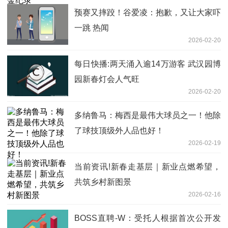
预赛又摔跤！谷爱凌：抱歉，又让大家吓
一跳 热闻
2026-02-20
每日快播:两天涌入逾14万游客 武汉园博
园新春灯会人气旺
2026-02-20
多纳鲁马：梅西是最伟大球员之一！他除
了球技顶级外人品也好！
2026-02-19
当前资讯!新春走基层｜新业点燃希望，
共筑乡村新图景
2026-02-16
BOSS直聘-W：受托人根据首次公开发