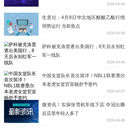
2026-04-08
生意社：4月8日华北地区醋酸乙酯行情
弱势运行 当前焦点
2026-04-08
萨科被克洛普逐出美国行，8天后永别红
军一线队
2026-04-08
中国女篮队长首次留洋！NBL1联赛墨尔
本老虎女篮官宣杨舒予签约
2026-04-07
微资讯！实探张雪机车线下店:夺冠出圈
后店里年轻人多了
2026-04-06