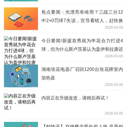
焦点要闻：光漂亮有啥用？三战三分12
中2+0罚球7失误，宫导看错人，赶快换
2026-03-09
了
今日要闻!新援首秀就为申花合力打进4
球，但为什么斯卢茨基认为盖伊和拉唐还
2026-03-08
会越来越好
湖南玫花电器厂召回1200台玫花牌室内
加热器
2026-03-06
内容正在升级改造，请稍后再试！
2026-03-05
【时快讯】存储概念股午前上扬 兆易创