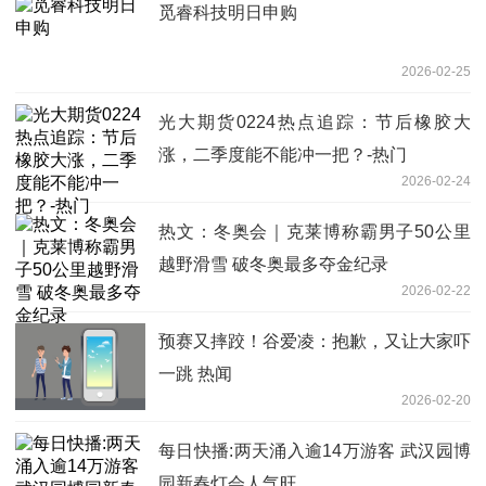
觅睿科技明日申购
2026-02-25
光大期货0224热点追踪：节后橡胶大
涨，二季度能不能冲一把？-热门
2026-02-24
热文：冬奥会｜克莱博称霸男子50公里
越野滑雪 破冬奥最多夺金纪录
2026-02-22
预赛又摔跤！谷爱凌：抱歉，又让大家吓
一跳 热闻
2026-02-20
每日快播:两天涌入逾14万游客 武汉园博
园新春灯会人气旺