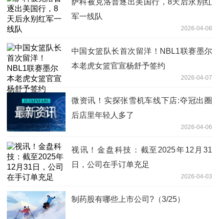
萨科被克洛普逐出美国行，8天后永别红
军一线队
2026-04-08
中国女篮队长首次留洋！NBL1联赛墨尔
本老虎女篮官宣杨舒予签约
2026-04-07
微资讯！实探张雪机车线下店:夺冠出圈
后店里年轻人多了
2026-04-06
视讯！金盘科技：截至2025年12月31
日，公司在手订单充足
2026-04-03
制药股有哪些上市公司?（3/25）