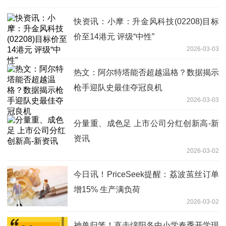
快资讯：小摩：升金风科技(02208)目标
价至14港元 评级“中性”
2026-03-03
热文：阿尔特塔能否超越温格？数据揭示
枪手迎队史最佳夺冠良机
2026-03-03
分量重、成色足 上市公司分红创新高-新
资讯
2026-03-02
今日讯！PriceSeek提醒：荔波茧丝订单
增15% 生产满负荷
2026-03-02
神兽归笼！直击绵阳各中小学春季开学现