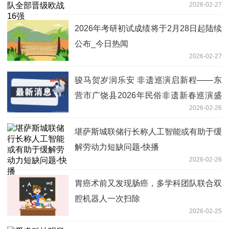
2026-02-27
2026年考研初试成绩将于2月28日起陆续
公布_今日热闻
2026-02-27
骏马贺岁润乐安 非遗巡演启新程——东
营市广饶县2026年民俗非遗新春巡演盛
2026-02-26
大举行 时快讯
堪萨斯城联储行长称人工智能或有助于缓
解劳动力短缺问题-快播
2026-02-26
胃癌术前又发现肠癌，多学科团队联合双
腔机器人一次扫除
2026-02-25