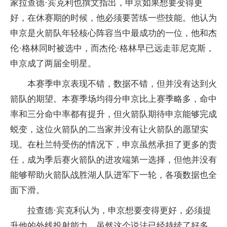
家拉查德·宾克利也撰文指出，申京如果想要变得更
好，在休赛期的时候，他必须要苦练一些技能。他认为
申京是火箭队年轻核心阵容当中最成功的一位，他和杰
伦·格林同时被选中，而杰伦·格林早已远走菲尼克斯，
申京成了两届全明星。
本赛季申京表现不错，数据不错，但并没有达到火
箭队的期望。本赛季场均得分申京比上赛季略多，命中
率和三分命中率都有提升，但火箭队期待申京能够完成
蜕变，这位火箭队的二当家并没有让火箭队的愿望实
现。在杜兰特受伤的情况下，申京虽然承担了更多的责
任，成为季后赛火箭队的进攻端第一选择，但他并没有
能够帮助火箭队战胜湖人队进军下一轮，各项数据也全
面下滑。
拉查德·宾克利认为，申京想要变得更好，必须提
升他的外线投射能力。虽然这个说法已经持续了好多