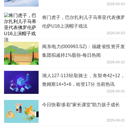
2026-04-03
将门虎子，巴尔扎利儿子马蒂亚代表佛罗
伦萨U16上演帽子戏法
2026-04-03
闽东电力(000993.SZ)：福建省投资开发
集团拟减持1%股份-每日热闻
2026-04-02
湖人127-113轻取骑士，东契奇42+12，
詹姆斯14+5+6，哈登17分 当前热讯
2026-04-01
今日快看!多彩“家长课堂”助力孩子成长
2026-04-01