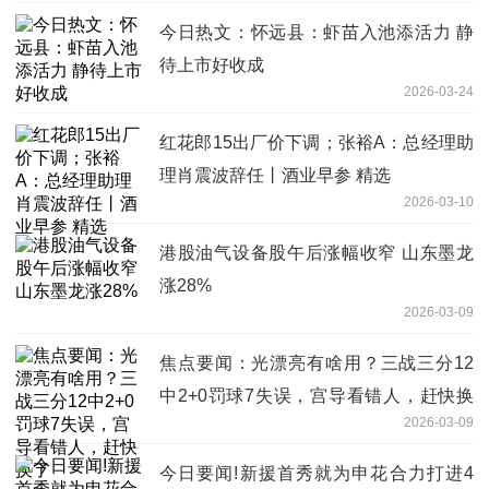
今日热文：怀远县：虾苗入池添活力 静
待上市好收成
2026-03-24
红花郎15出厂价下调；张裕A：总经理助
理肖震波辞任丨酒业早参 精选
2026-03-10
港股油气设备股午后涨幅收窄 山东墨龙
涨28%
2026-03-09
焦点要闻：光漂亮有啥用？三战三分12
中2+0罚球7失误，宫导看错人，赶快换
2026-03-09
了
今日要闻!新援首秀就为申花合力打进4