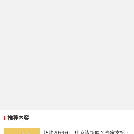
推荐内容
场均20+9+6，申京该练啥？专家支招：