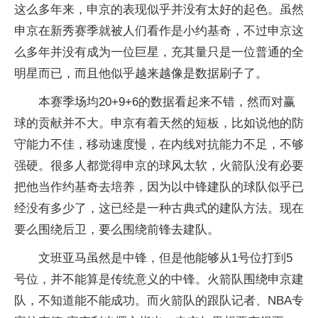
这么多年来，申京的表现似乎并没有太好的起色。虽然
申京在新秀赛季就被人们看作是小约基奇，不过申京这
么多年并没有成为一位巨星，充其量只是一位普通的全
明星而已，而且他似乎越来越像是数据刷子了。
本赛季场均20+9+6的数据看起来不错，然而对赢
球的贡献并不大。申京有着天然的短板，比如说他的防
守能力不佳，移动速度慢，在内线对抗能力不足，不够
强硬。很多人都觉得申京的球风太软，火箭队没有必要
把他当作约基奇去培养，因为以中锋建队的球队似乎已
经没有多少了，这已经是一种古典式的建队方法。现在
要么围绕后卫，要么围绕前锋去建队。
文班亚马虽然是中锋，但是他能够从1号位打到5
号位，并不能算是传统意义的中锋。火箭队围绕申京建
队，不知道能不能成功。而火箭队的跟队记者、NBA专