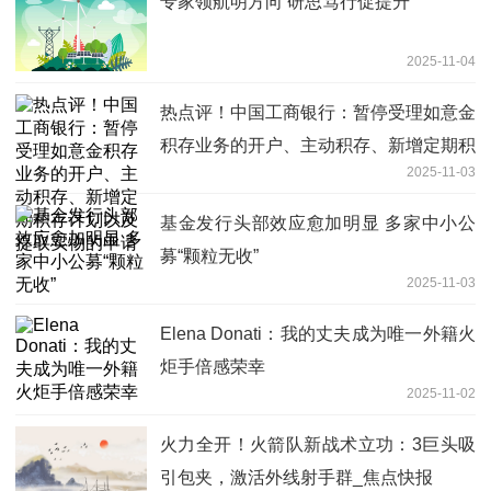
专家领航明方向 研思笃行促提升
2025-11-04
热点评！中国工商银行：暂停受理如意金
积存业务的开户、主动积存、新增定期积
2025-11-03
存计划以及提取实物的申请
基金发行头部效应愈加明显 多家中小公
募“颗粒无收”
2025-11-03
Elena Donati：我的丈夫成为唯一外籍火
炬手倍感荣幸
2025-11-02
火力全开！火箭队新战术立功：3巨头吸
引包夹，激活外线射手群_焦点快报