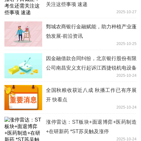
关注这些事项 速递
2025-10-27
鄄城农商银行金融赋能，助力种植产业蓬
勃发展-前沿资讯
2025-10-25
因金融借款合同纠纷，北京银行股份有限
公司南昌安义支行起诉江西捷锐机电设备
2025-10-24
有限公司等 最新
全国秋粮收获近八成 秋播工作已有序展
开 快看点
2025-10-24
涨停雷达：ST板块+面退博弈+医药制造
+在研新药 *ST苏吴触及涨停
2025-10-24