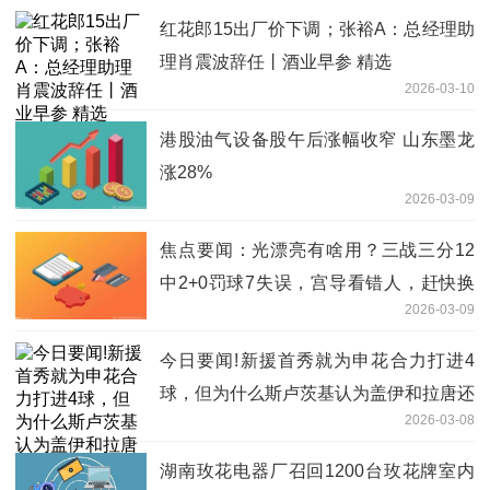
红花郎15出厂价下调；张裕A：总经理助
理肖震波辞任丨酒业早参 精选
2026-03-10
港股油气设备股午后涨幅收窄 山东墨龙
涨28%
2026-03-09
焦点要闻：光漂亮有啥用？三战三分12
中2+0罚球7失误，宫导看错人，赶快换
2026-03-09
了
今日要闻!新援首秀就为申花合力打进4
球，但为什么斯卢茨基认为盖伊和拉唐还
2026-03-08
会越来越好
湖南玫花电器厂召回1200台玫花牌室内