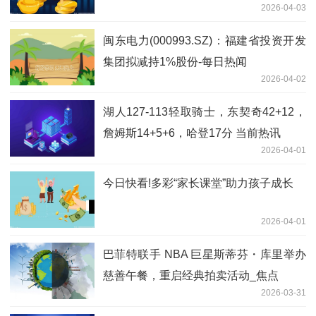
2026-04-03
闽东电力(000993.SZ)：福建省投资开发
集团拟减持1%股份-每日热闻
2026-04-02
湖人127-113轻取骑士，东契奇42+12，
詹姆斯14+5+6，哈登17分 当前热讯
2026-04-01
今日快看!多彩“家长课堂”助力孩子成长
2026-04-01
巴菲特联手 NBA 巨星斯蒂芬・库里举办
慈善午餐，重启经典拍卖活动_焦点
2026-03-31