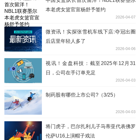
中国女篮队长首次留洋！NBL1联赛墨尔
本老虎女篮官宣杨舒予签约
2026-04-07
微资讯！实探张雪机车线下店:夺冠出圈
后店里年轻人多了
2026-04-06
视讯！金盘科技：截至2025年12月31
日，公司在手订单充足
2026-04-03
制药股有哪些上市公司?（3/25）
2026-04-03
将门虎子，巴尔扎利儿子马蒂亚代表佛罗
伦萨U16上演帽子戏法