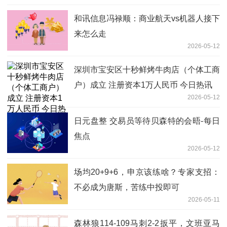
和讯信息冯禄顺：商业航天vs机器人接下
来怎么走
2026-05-12
深圳市宝安区十秒鲜烤牛肉店（个体工商
户）成立 注册资本1万人民币 今日热讯
2026-05-12
日元盘整 交易员等待贝森特的会晤-每日
焦点
2026-05-12
场均20+9+6，申京该练啥？专家支招：
不必成为唐斯，苦练中投即可
2026-05-11
森林狼114-109马刺2-2扳平，文班亚马