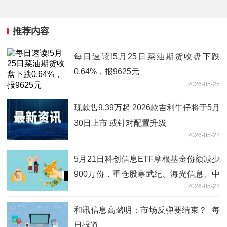
推荐内容
每日速读!5月25日菜油期货收盘下跌
0.64%，报9625元
2026-05-25
现款售9.39万起 2026款吉利牛仔将于5月
30日上市 或针对配置升级
2026-05-22
5月21日科创信息ETF摩根基金份额减少
900万份，重仓股寒武纪、海光信息、中
2026-05-22
芯国际 每日速递
和讯信息高璐明：市场反弹要结束？_每
日报道