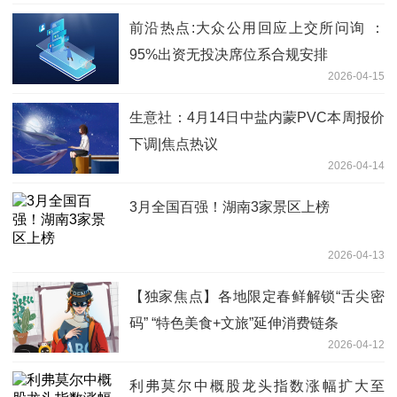
前沿热点:大众公用回应上交所问询 ：
95%出资无投决席位系合规安排
2026-04-15
生意社：4月14日中盐内蒙PVC本周报价
下调|焦点热议
2026-04-14
3月全国百强！湖南3家景区上榜
2026-04-13
【独家焦点】各地限定春鲜解锁“舌尖密
码” “特色美食+文旅”延伸消费链条
2026-04-12
利弗莫尔中概股龙头指数涨幅扩大至